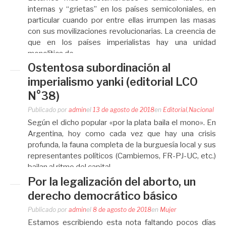
internas y “grietas” en los países semicoloniales, en
particular cuando por entre ellas irrumpen las masas
con sus movilizaciones revolucionarias. La creencia de
que en los países imperialistas hay una unidad
monolítica de…
Ostentosa subordinación al
imperialismo yanki (editorial LCO
N°38)
Publicado por
admin
el
13 de agosto de 2018
en
Editorial
,
Nacional
Según el dicho popular «por la plata baila el mono». En
Argentina, hoy como cada vez que hay una crisis
profunda, la fauna completa de la burguesía local y sus
representantes políticos (Cambiemos, FR-PJ-UC, etc.)
bailan al ritmo del capital…
Por la legalización del aborto, un
derecho democrático básico
Publicado por
admin
el
8 de agosto de 2018
en
Mujer
Estamos escribiendo esta nota faltando pocos días