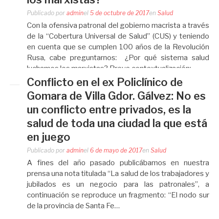
Publicado por
admin
el
5 de octubre de 2017
en
Salud
Con la ofensiva patronal del gobierno macrista a través
de la “Cobertura Universal de Salud” (CUS) y teniendo
en cuenta que se cumplen 100 años de la Revolución
Rusa, cabe preguntarnos: ¿Por qué sistema salud
luchamos los marxistas? Breve contextualización:…
Conflicto en el ex Policlínico de
Gomara de Villa Gdor. Gálvez: No es
un conflicto entre privados, es la
salud de toda una ciudad la que está
en juego
Publicado por
admin
el
6 de mayo de 2017
en
Salud
A fines del año pasado publicábamos en nuestra
prensa una nota titulada “La salud de los trabajadores y
jubilados es un negocio para las patronales”, a
continuación se reproduce un fragmento: “El nodo sur
de la provincia de Santa Fe…