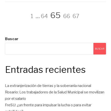
Navegación
Página
Página
Página
Página
Página
65
1
…
64
66
67
de
Buscar
entradas
BUSCAR
Entradas recientes
La extranjerización de tierras y la soberanía nacional
Rosario: Los trabajadores de la Salud Municipal se movilizan
por el salario
FreSU: ¿un frente para impulsar la lucha o para evitar