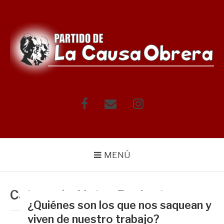
Saltar
al
contenido
Facebook
Correo
Instagram
electrónico
MENÚ
Categoría:
Notas Recientes
¿Quiénes son los que nos saquean y
viven de nuestro trabajo?