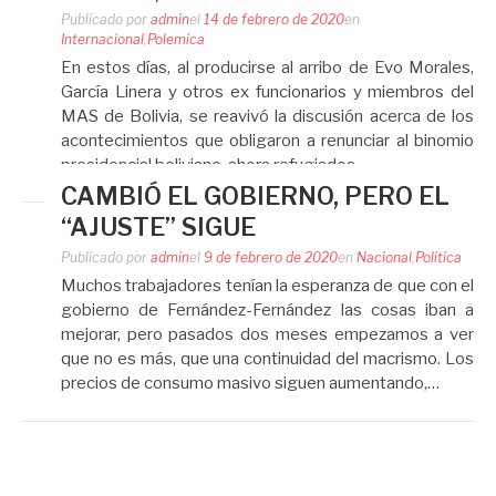
Publicado por
admin
el
14 de febrero de 2020
en
Internacional
,
Polemica
En estos días, al producirse al arribo de Evo Morales,
García Linera y otros ex funcionarios y miembros del
MAS de Bolivia, se reavivó la discusión acerca de los
acontecimientos que obligaron a renunciar al binomio
presidencial boliviano, ahora refugiados…
CAMBIÓ EL GOBIERNO, PERO EL
“AJUSTE” SIGUE
Publicado por
admin
el
9 de febrero de 2020
en
Nacional
,
Politica
Muchos trabajadores tenían la esperanza de que con el
gobierno de Fernández-Fernández las cosas iban a
mejorar, pero pasados dos meses empezamos a ver
que no es más, que una continuidad del macrismo. Los
precios de consumo masivo siguen aumentando,…