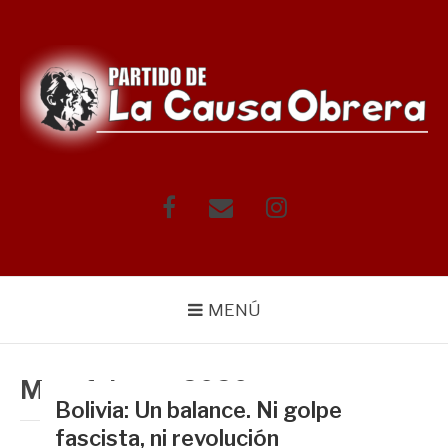
Saltar
al
contenido
Facebook
Correo
Instagram
electrónico
MENÚ
Mes:
febrero 2020
Bolivia: Un balance. Ni golpe
fascista, ni revolución