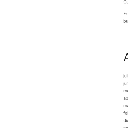
Gu
Es
bu
ju
ju
m
ab
m
fe
di
n