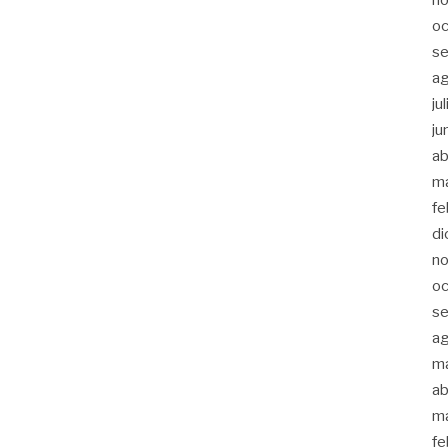
oc
s
a
ju
ju
ab
m
fe
di
n
oc
s
a
m
ab
m
fe