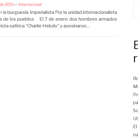
 de 2015
en
Internacional
n la burguesía Imperialista Por la unidad internacionalista
nsa de los pueblos El 7 de enero dos hombres armados
vista satírica “Charlie Hebdo” y asesinaron…
Ro
Mu
Fr
pa
So
U
El
cu