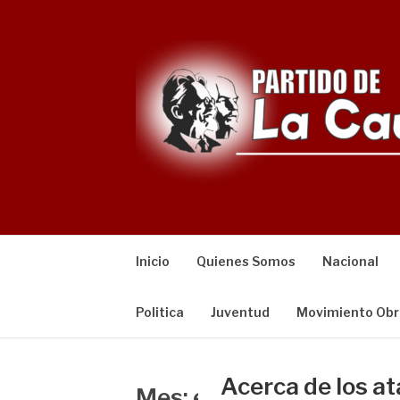
Saltar
al
contenido
Inicio
Quienes Somos
Nacional
Politica
Juventud
Movimiento Obr
Acerca de los at
Mes:
enero 2015