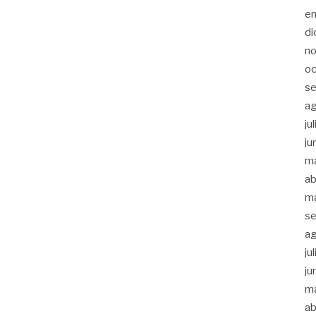
e
di
n
oc
se
a
ju
ju
m
ab
m
se
a
ju
ju
m
ab