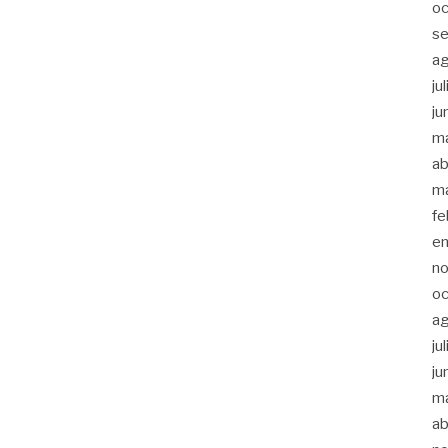
oc
s
a
ju
ju
m
ab
m
fe
e
n
oc
a
ju
ju
m
ab