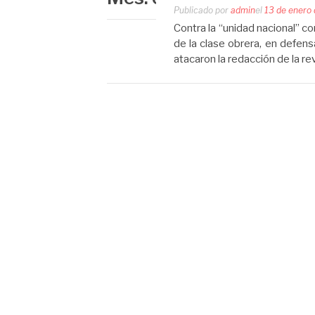
Publicado por
admin
el
13 de enero
Contra la “unidad nacional” co
de la clase obrera, en defe
atacaron la redacción de la re