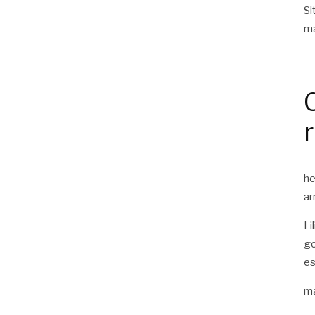
Si
ma
he
ar
Li
go
es
ma