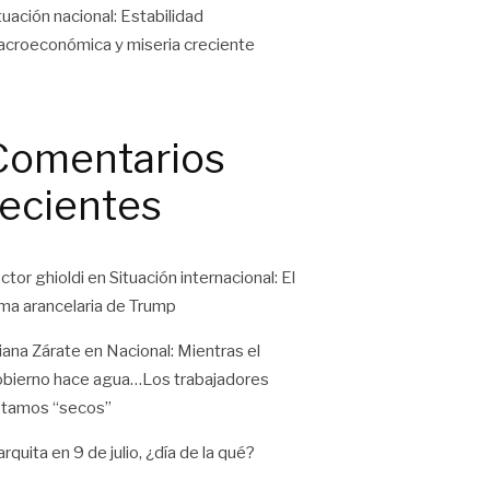
tuación nacional: Estabilidad
croeconómica y miseria creciente
Comentarios
recientes
ctor ghioldi
en
Situación internacional: El
ma arancelaria de Trump
liana Zárate
en
Nacional: Mientras el
bierno hace agua…Los trabajadores
tamos “secos”
rquita
en
9 de julio, ¿día de la qué?