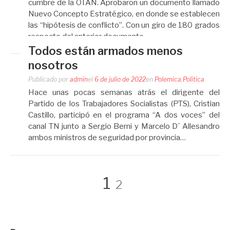
cumbre de la OTAN. Aprobaron un documento llamado
Nuevo Concepto Estratégico, en donde se establecen
las “hipótesis de conflicto”. Con un giro de 180 grados
respecto del anterior documento…
Todos están armados menos
nosotros
Publicado por
admin
el
6 de julio de 2022
en
Polemica
,
Politica
Hace unas pocas semanas atrás el dirigente del
Partido de los Trabajadores Socialistas (PTS), Cristian
Castillo, participó en el programa “A dos voces” del
canal TN junto a Sergio Berni y Marcelo D´ Allesandro
ambos ministros de seguridad por provincia…
Navegación
Página
Página
1
2
de