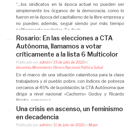
“…los sindicatos en la época actual no pueden ser
simplemente los órganos de la democracia, como lo
fueron en la época del capitalismo de la libre empresa y
no pueden, además, seguir siendo por más tiempo
políticamente neutrales. Es decir,…
Rosario: En las elecciones a CTA
Autónoma, llamamos a votar
críticamente a la lista 6 Multicolor
Publicado por
admin
el
19 de julio de 2022
en
docentes
,
Movimiento Obrero
,
Nacional
,
Politica
,
Salud
En el marco de una situación calamitosa para la clase
trabajadora y el pueblo pobre, con índices de pobreza
cercanos al 45% de la población, la CTA Autónoma que
dirige a nivel nacional «Cachorro» Godoy y Ricardo
Peidro, convoca a…
Una crisis en ascenso, un feminismo
en decadencia
Publicado por
admin
el
11 de julio de 2022
en
Mujer