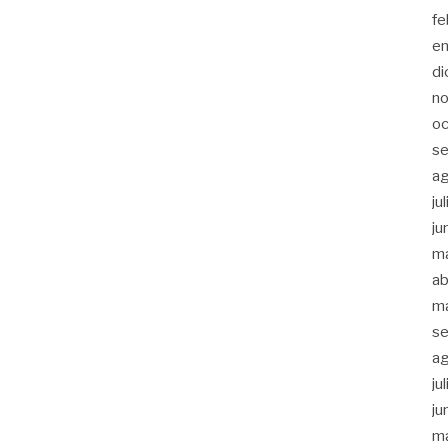
fe
e
di
n
oc
se
a
ju
ju
m
ab
m
se
a
ju
ju
m