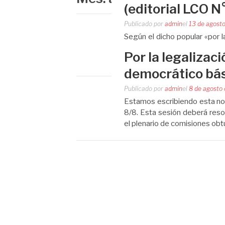
(editorial LCO N
Publicado por
admin
el
13 de agost
Según el dicho popular «por l
que hay una crisis profun
Por la legalizac
representantes políticos (Cam
democrático bá
Publicado por
admin
el
8 de agosto
Estamos escribiendo esta not
8/8. Esta sesión deberá reso
el plenario de comisiones obt