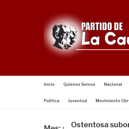
Saltar
al
contenido
Inicio
Quienes Somos
Nacional
Politica
Juventud
Movimiento Obr
Ostentosa subor
Mes:
agosto 2018