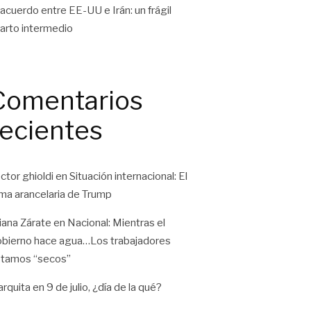
 acuerdo entre EE-UU e Irán: un frágil
arto intermedio
Comentarios
recientes
ctor ghioldi
en
Situación internacional: El
ma arancelaria de Trump
liana Zárate
en
Nacional: Mientras el
bierno hace agua…Los trabajadores
tamos “secos”
rquita
en
9 de julio, ¿día de la qué?