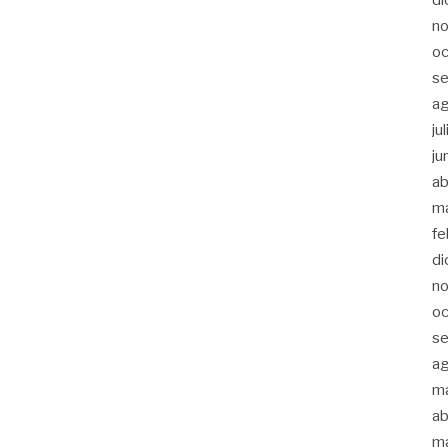
n
oc
s
a
ju
ju
ab
m
fe
di
n
oc
s
a
m
ab
m