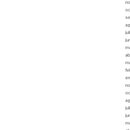
n
oc
s
a
ju
ju
m
ab
m
fe
e
n
oc
a
ju
ju
m