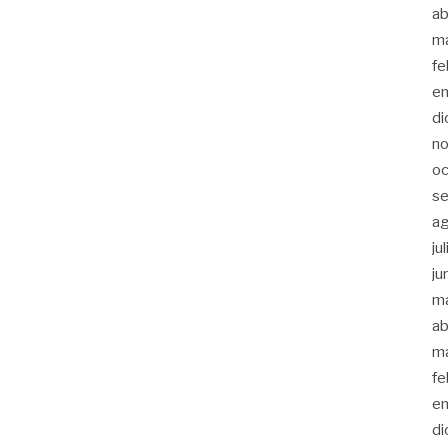
ab
m
fe
en
di
no
oc
se
a
ju
ju
m
ab
m
fe
en
di