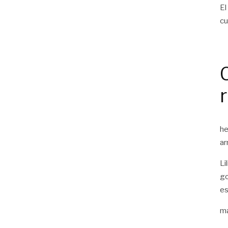
El
cu
he
ar
Li
go
es
ma