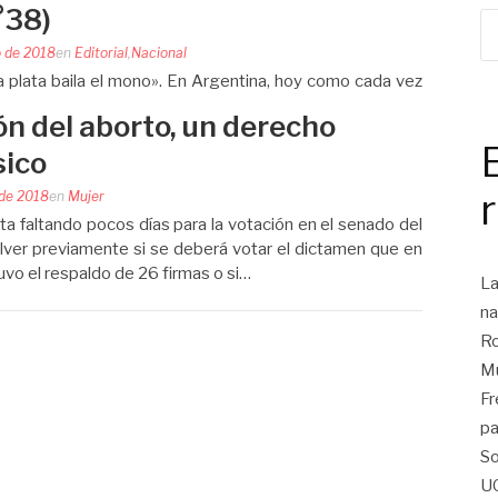
°38)
o de 2018
en
Editorial
,
Nacional
a plata baila el mono». En Argentina, hoy como cada vez
da, la fauna completa de la burguesía local y sus
ión del aborto, un derecho
biemos, FR-PJ-UC, etc.) bailan al ritmo del capital…
sico
 de 2018
en
Mujer
a faltando pocos días para la votación en el senado del
lver previamente si se deberá votar el dictamen que en
uvo el respaldo de 26 firmas o si…
La
na
Ro
Mu
Fr
pa
So
U