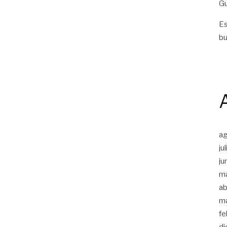
Gu
Es
bu
a
ju
ju
m
ab
m
fe
di