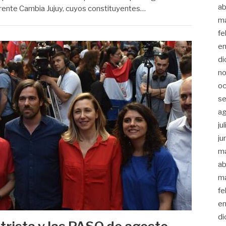
ab
rente Cambia Jujuy, cuyos constituyentes…
m
fe
en
di
no
oc
se
a
ju
ju
m
ab
m
fe
en
di