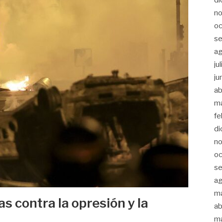
n
oc
s
a
ju
ju
ab
m
fe
di
n
oc
s
a
m
as contra la opresión y la
ab
m