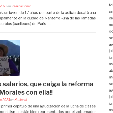
fe
e 2023
en
Internacional
e
, un joven de 17 años por parte de la policía desató una
di
ncipalmente en la ciudad de Nanterre -una de las llamadas
uburbios (banlieues) de París-…
n
oc
se
a
ju
ju
m
ab
m
os salarios, que caiga la reforma
se
a
Morales con ella!!
ju
de 2023
en
Nacional
ju
 primer capítulo de una agudización de la lucha de clases
m
 imperialismo están bien representados por el gobernador