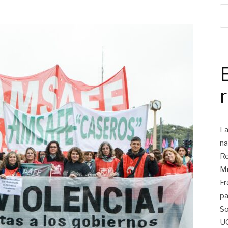
La
na
Ro
Mu
Fr
pa
So
U