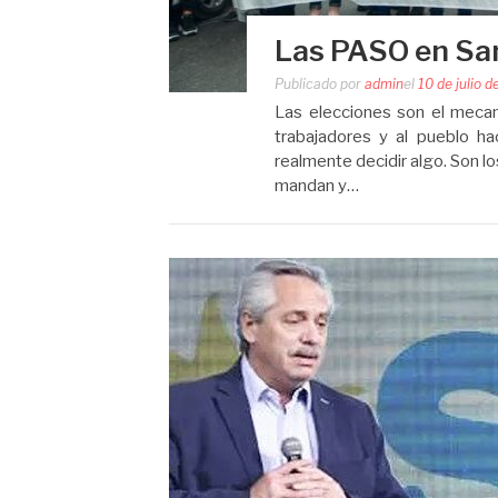
Las PASO en San
Publicado por
admin
el
10 de julio 
Las elecciones son el mecan
trabajadores y al pueblo h
realmente decidir algo. Son lo
mandan y…