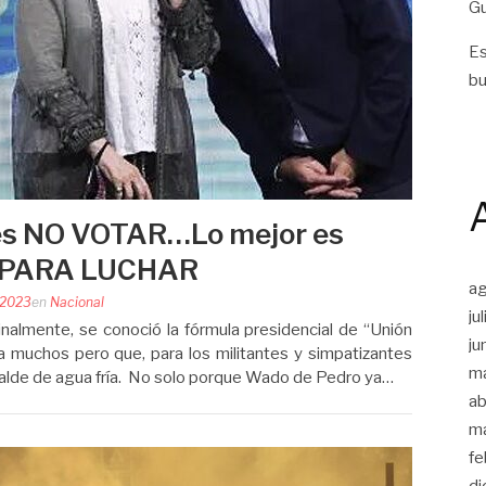
Gu
Es
bu
 es NO VOTAR…Lo mejor es
PARA LUCHAR
a
e 2023
en
Nacional
ju
inalmente, se conoció la fórmula presidencial de “Unión
ju
ra muchos pero que, para los militantes y simpatizantes
m
balde de agua fría. No solo porque Wado de Pedro ya…
ab
m
fe
di