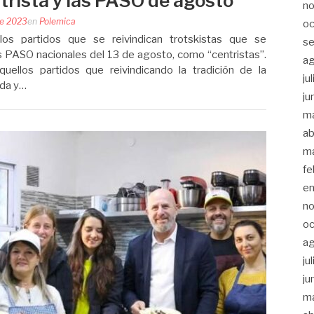
trista y las PASO de agosto
n
de 2023
en
Polemica
oc
os partidos que se reivindican trotskistas que se
s
s PASO nacionales del 13 de agosto, como “centristas”.
a
uellos partidos que reivindicando la tradición de la
ju
ada y…
ju
m
ab
m
fe
e
n
oc
a
ju
ju
m