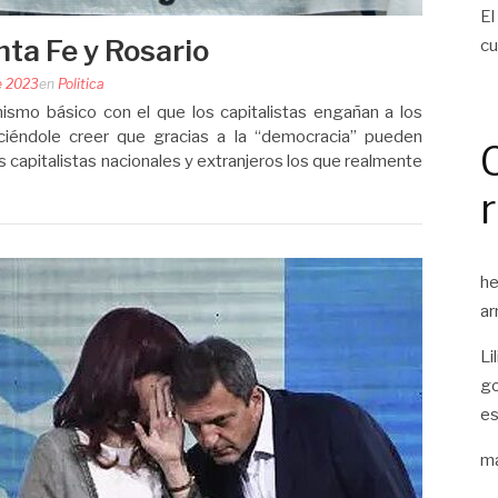
El
ta Fe y Rosario
cu
de 2023
en
Politica
ismo básico con el que los capitalistas engañan a los
aciéndole creer que gracias a la “democracia” pueden
s capitalistas nacionales y extranjeros los que realmente
he
ar
Li
go
es
ma