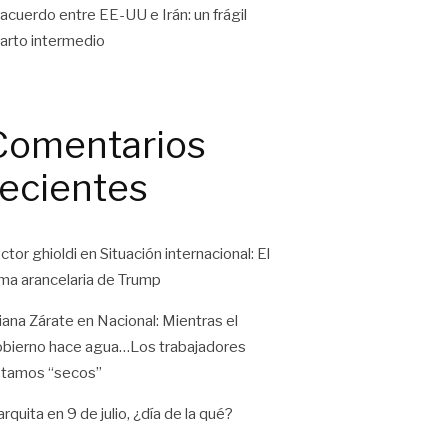
 acuerdo entre EE-UU e Irán: un frágil
arto intermedio
Comentarios
recientes
ctor ghioldi
en
Situación internacional: El
ma arancelaria de Trump
liana Zárate
en
Nacional: Mientras el
bierno hace agua…Los trabajadores
tamos “secos”
rquita
en
9 de julio, ¿día de la qué?