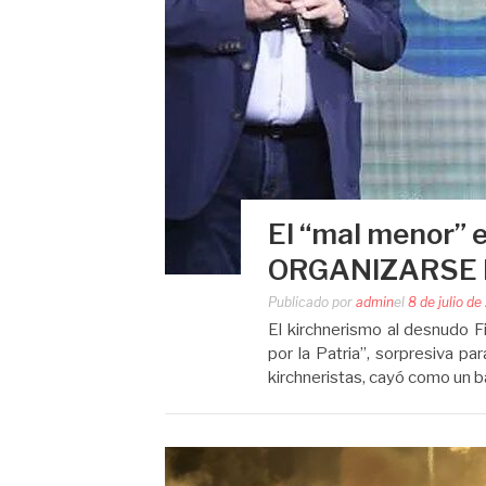
El “mal menor”
ORGANIZARSE 
Publicado por
admin
el
8 de julio d
El kirchnerismo al desnudo F
por la Patria”, sorpresiva pa
kirchneristas, cayó como un 