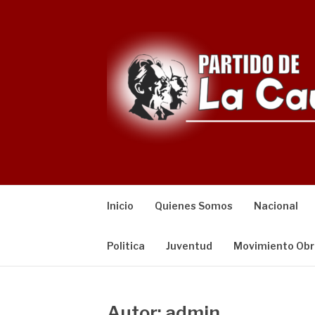
Saltar
al
contenido
Inicio
Quienes Somos
Nacional
Politica
Juventud
Movimiento Obr
Autor:
admin