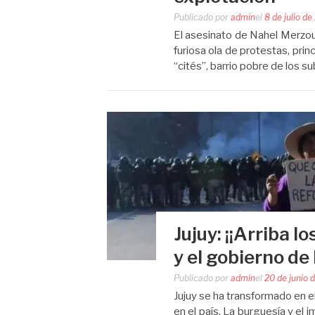
Publicado por
admin
el
8 de julio d
El asesinato de Nahel Merzouk
furiosa ola de protestas, pri
“cités”, barrio pobre de los s
Jujuy: ¡¡Arriba l
y el gobierno de 
Publicado por
admin
el
20 de junio 
Jujuy se ha transformado en el
en el país. La burguesía y el