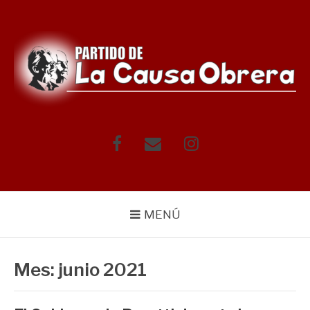
Saltar
al
contenido
Facebook
Correo
Instagram
electrónico
MENÚ
Mes:
junio 2021