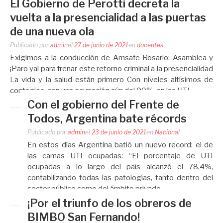
El Gobierno de Perotti decreta la
vuelta a la presencialidad a las puertas
de una nueva ola
Publicado por
admin
el
27 de junio de 2021
en
docentes
Exigimos a la conducción de Amsafe Rosario: Asamblea y
¡Paro ya! para frenar este retorno criminal a la presencialidad
La vida y la salud están primero Con niveles altísimos de
contagios, con una ocupación aún del 90% en las UTI,…
Con el gobierno del Frente de
Todos, Argentina bate récords
Publicado por
admin
el
23 de junio de 2021
en
Nacional
En estos días Argentina batió un nuevo record: el de
las camas UTI ocupadas: “El porcentaje de UTI
ocupadas a lo largo del país alcanzó el 78,4%,
contabilizando todas las patologías, tanto dentro del
sector público como del ámbito privado….
¡Por el triunfo de los obreros de
BIMBO San Fernando!