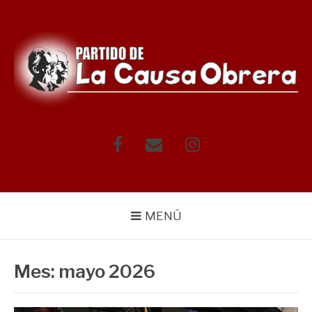
Saltar
al
contenido
Facebook
Correo
Instagram
electrónico
MENÚ
Mes:
mayo 2026