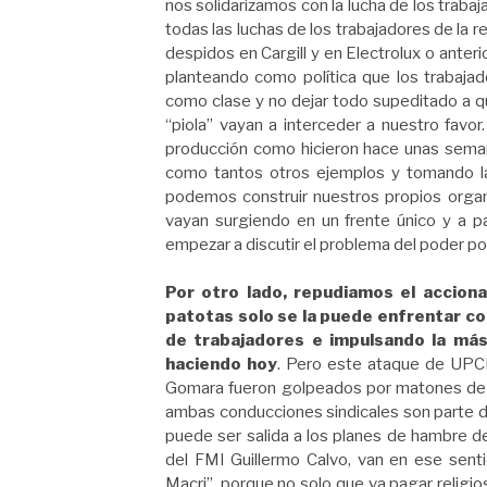
nos solidarizamos con la lucha de los trab
todas las luchas de los trabajadores de la re
despidos en Cargill y en Electrolux o anter
planteando como política que los trabaja
como clase y no dejar todo supeditado a qu
“piola” vayan a interceder a nuestro favor
producción como hicieron hace unas sema
como tantos otros ejemplos y tomando la
podemos construir nuestros propios organi
vayan surgiendo en un frente único y a pa
empezar a discutir el problema del poder pol
Por otro lado, repudiamos el accion
patotas solo se la puede enfrentar 
de trabajadores e impulsando la más
haciendo hoy
. Pero este ataque de UPCN,
Gomara fueron golpeados por matones de A
ambas conducciones sindicales son parte de
puede ser salida a los planes de hambre de
del FMI Guillermo Calvo, van en ese senti
Macri”, porque no solo que va pagar relig