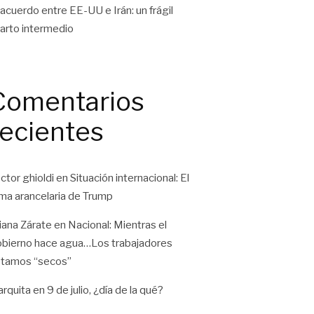
 acuerdo entre EE-UU e Irán: un frágil
arto intermedio
Comentarios
recientes
ctor ghioldi
en
Situación internacional: El
ma arancelaria de Trump
liana Zárate
en
Nacional: Mientras el
bierno hace agua…Los trabajadores
tamos “secos”
rquita
en
9 de julio, ¿día de la qué?