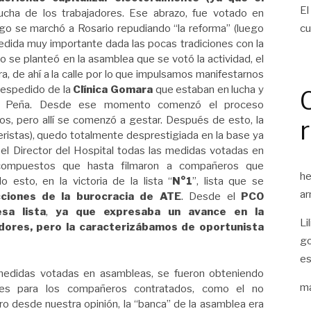
El
ucha de los trabajadores. Ese abrazo, fue votado en
cu
go se marchó a Rosario repudiando “la reforma” (luego
edida muy importante dada las pocas tradiciones con la
 se planteó en la asamblea que se votó la actividad, el
ra, de ahí a la calle por lo que impulsamos manifestarnos
despedido de la
Clínica Gomara
que estaban en lucha y
nz Peña. Desde ese momento comenzó el proceso
jos, pero allí se comenzó a gestar. Después de esto, la
neristas), quedo totalmente desprestigiada en la base ya
el Director del Hospital todas las medidas votadas en
compuestos que hasta filmaron a compañeros que
he
 esto, en la victoria de la lista “
N°1
”, lista que se
ar
cciones de la burocracia de ATE
. Desde el
PCO
sa lista
,
ya que expresaba un avance en la
Li
adores, pero la caracterizábamos de oportunista
go
es
edidas votadas en asambleas, se fueron obteniendo
ma
les para los compañeros contratados, como el no
o desde nuestra opinión, la “banca” de la asamblea era