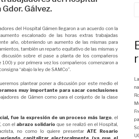
 Gdor. Gálvez.
ajadores del Hospital Gámen llegaron a un acuerdo con la
aumento escalonado de las horas extras trabajadas
iente año, obteniendo un aumento de las mismas para
mientos, también un reparto equitativo de las mismas y
a discusión sobre el pase a planta de los compañeros
de 100) y por primera vez los compañeros comenzaron a
la consigna “abajo la ley de SAMCo”.
La
ueremos plantear poner a discusión por este medio el
na
eramos muy importante para sacar conclusiones
Ro
abajadores de Gámen como para el conjunto de la clase
Mu
Fr
cial, fue la expresión de un proceso más largo
, el
pa
7
, con el
abrazo solidario
que se realizó en el Hospital,
So
macrista, no como lo quiere presentar
ATE Rosario
U
ueriendo capitalizar electoralmente (ya que el