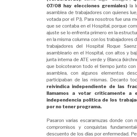
07/08 hay elecciones gremiales)
la l
asamblea de trabajadores con quienes lue
votada por el PJ). Para nosotros fue una m
que se contaba en el Hospital, porque como
ajuste se lo enfrenta primero en la estructu
en la misma columna con los trabajadores 
trabajadores del Hospital Roque Sae
asambleario en el Hospital, con altos y ba
junta interna de ATE verde y Blanca (kirch
que boicotearon todo el tiempo junto con 
asamblea, con algunos elementos des
participaban de las mismas. Decanto todo
reivindica independiente de las fra
llamamos a votar críticamente a e
independencia política de los trabaj
por no tener programa.
Pasaron varias escaramuzas donde con m
compromisos y conquistas fundamenta
descuento de los días por enfermedad. Per