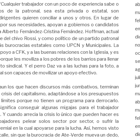
 “Cualquier trabajador con un poco de experiencia sabe o
ab
s de la patronal, sea esta privada o estatal, son
m
rigentes quieren conciliar a unos y otros. En lugar de
fe
r por sus necesidades, apoyan a gobiernos o candidatos
en
 a Alberto Fernández-Cristina Fernández. Hoffman, actual
di
ce del chivo Rossi, y como político de un partido patronal
no
ás burocracias estatales como UPCN y Municipales. La
poyo a CFK, y a las buenas relaciones con la Iglesia, y es
oc
porque les moviliza a los pobres de los barrios para llenar
se
o sindical. Y el perro Daz va a las luchas para la foto, a
a
al son capaces de movilizar un apoyo efectivo.
ju
ju
, aun los que hacen discursos más combativos, terminan
crisis del capitalismo, adaptándose a los presupuestos
m
límites porque no tienen un programa para derrocarlo.
ab
gnifica conseguir algunas migajas para el trabajador
m
. Y cuando arrecia la crisis lo único que pueden hacer es
fe
bajadores pelear solos sector por sector, o sufrir la
en
mial en la cual apoyarse para la lucha. Así, hemos visto
di
alle, sin que la burocracia de Ate-Verde mueva un dedo,