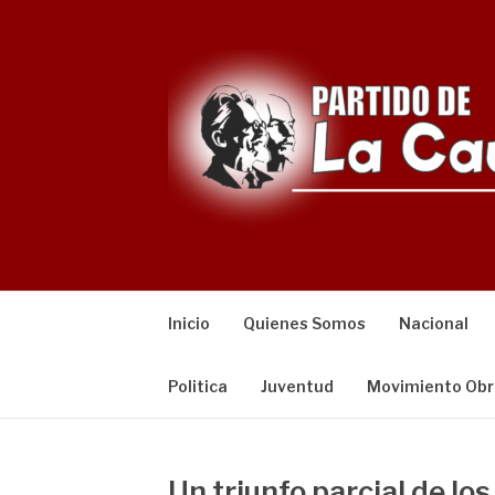
Saltar
al
contenido
Inicio
Quienes Somos
Nacional
Politica
Juventud
Movimiento Obr
Un triunfo parcial de lo