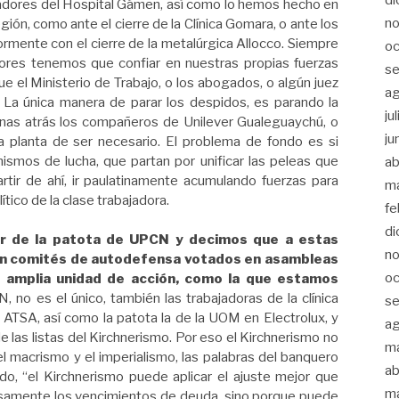
ajadores del Hospital Gámen, así como lo hemos hecho en
n
gión, como ante el cierre de la Clínica Gomara, o ante los
iormente con el cierre de la metalúrgica Allocco. Siempre
oc
dores tenemos que confiar en nuestras propias fuerzas
s
e el Ministerio de Trabajo, o los abogados, o algún juez
a
. La única manera de parar los despidos, es parando la
ju
nas atrás los compañeros de Unilever Gualeguaychú, o
ju
 planta de ser necesario. El problema de fondo es si
smos de lucha, que partan por unificar las peleas que
ab
rtir de ahí, ir paulatinamente acumulando fuerzas para
m
ítico de la clase trabajadora.
fe
di
ar de la patota de UPCN y decimos que a estas
n
con comités de autodefensa votados en asambleas
oc
 amplia unidad de acción, como la que estamos
 no es el único, también las trabajadoras de la clínica
s
TSA, así como la patota la de la UOM en Electrolux, y
a
 las listas del Kirchnerismo. Por eso el Kirchnerismo no
m
l macrismo y el imperialismo, las palabras del banquero
ab
do, “el Kirchnerismo puede aplicar el ajuste mejor que
m
iosamente los vencimientos de deuda, sino porque puede