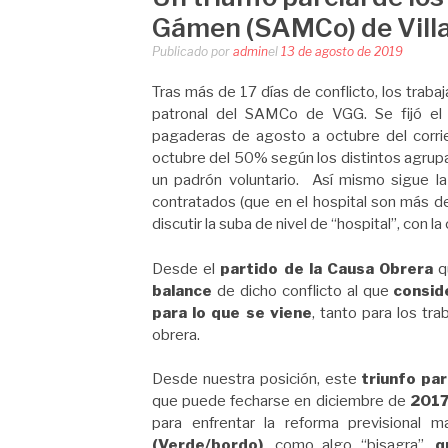
Gámen (SAMCo) de Villa
Publicado por
admin
el
13 de agosto de 2019
Tras más de 17 días de conflicto, los trab
patronal del SAMCo de VGG. Se fijó el 
pagaderas de agosto a octubre del corr
octubre del 50% según los distintos agrupa
un padrón voluntario. Así mismo sigue l
contratados (que en el hospital son más 
discutir la suba de nivel de “hospital”, con 
Desde el
partido de la Causa Obrera
q
balance
de dicho conflicto al que
consid
para lo que se viene
, tanto para los tr
obrera.
Desde nuestra posición, este
triunfo par
que puede fecharse en diciembre de
201
para enfrentar la reforma previsional 
(Verde/bordo)
, como algo “bisagra”,
q