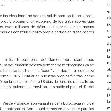
sas.
fe
e
e las elecciones no son una salida para los trabajadores,
di
 propio gobierno, un gobierno de los trabajadores que
n
s esos millones de dólares al servicio de las masas
oc
amos es construir nuestro propio partido de trabajadores
se
a
ju
ju
 de los trabajadores del Gámen, pero planteamos
m
al,
la devaluación de esta semana post elecciones ya se
ab
 hacerse fuertes en la “base” y no depositar confianza
m
E como UPCN. Confiar en nuestras propias fuerzas, como
ó por la lucha de más de 18 días de paro, no por las fotos
se
sario, quienes no movilizaron a nadie ni para el día del
a
ju
ju
 Verde y Blanca), son variantes de la burocracia sindical
m
tes patronales. Como publicamos en el volante para las