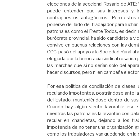
elecciones de la seccional Rosario de ATE:
puede entender que sus intereses y lo
contrapuestos, antagónicos. Pero estos di
ponerse del lado del trabajador para lucha
patronales como el Frente Todos, es decir,
burócrata provincial, ha sido candidato a vi
convive en buenas relaciones con las dem
CCC, pasó del apoyo a la Sociedad Rural al a
elogiada por la burocracia sindical rosarina 
las marchas que si no serían solo del aparat
hacer discursos, pero ni en campaña elector
Por esa política de conciliación de clases
reculando impotentes, postrándose ante la 
del Estado, manteniéndose dentro de sus 
Cuando hay algún viento favorable eso si
mientras las patronales la levantan con pala
recular en chancletas, dejando a los tra
impotencia de no tener una organización gre
como los trabajadores van quedando en la c