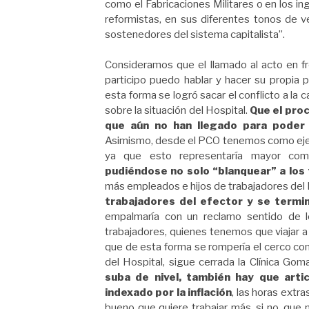
como el Fabricaciones Militares o en los ing
reformistas, en sus diferentes tonos de ve
sostenedores del sistema capitalista”.
Consideramos que el llamado al acto en fr
participo puedo hablar y hacer su propia
esta forma se logró sacar el conflicto a la 
sobre la situación del Hospital.
Que el pro
que aún no han llegado para poder 
Asimismo, desde el PCO tenemos como eje p
ya que esto representaría mayor comp
pudiéndose no solo “blanquear” a los
más empleados e hijos de trabajadores del 
trabajadores del efector y se termi
empalmaría con un reclamo sentido de l
trabajadores, quienes tenemos que viajar a
que de esta forma se rompería el cerco con 
del Hospital, sigue cerrada la Clínica Gom
suba de nivel, también hay que articu
indexado por la inflación
, las horas extr
bueno que quiere trabajar más, si no, que n