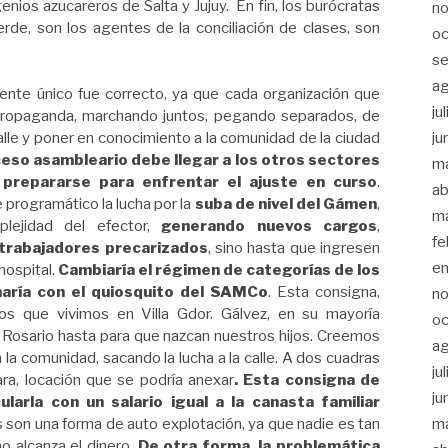
enios azucareros de Salta y Jujuy. En fin, los burócratas
n
rde, son los agentes de la conciliación de clases, son
oc
s
a
ente único fue correcto, ya que cada organización que
ju
 propaganda, marchando juntos, pegando separados, de
ju
calle y poner en conocimiento a la comunidad de la ciudad
ceso asambleario debe llegar a los otros sectores
m
prepararse para enfrentar el ajuste en curso
.
ab
rogramático la lucha por la
suba de nivel del Gámen
,
m
lejidad del efector,
generando nuevos cargos
,
fe
 trabajadores precarizados
, sino hasta que ingresen
e
hospital.
Cambiaría el régimen de categorías de los
naría con el quiosquito del SAMCo
. Esta consigna,
n
os que vivimos en Villa Gdor. Gálvez, en su mayoría
oc
 Rosario hasta para que nazcan nuestros hijos. Creemos
a
la comunidad, sacando la lucha a la calle. A dos cuadras
ju
ara, locación que se podría anexar
. Esta consigna de
ju
larla con un salario igual a la canasta familiar
m
as son una forma de auto explotación, ya que nadie es tan
o alcanza el dinero.
De otra forma, la problemática