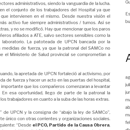
Gu
ctores administrativos, siendo la vanguardia de la lucha.
en el conjunto de los trabajadores del Hospital ya que
Es
 que intervienen en el mismo. Desde nuestra visión el
bu
ás activo fue siempre administrativos / turnos. Así se
extras, y no se modificó. Hay que mencionar que los paros
eros afiliados a ATE, salvo sectores sensibles como la
y laboratorio. La patoteada de UPCN bancada por la
as medidas de fuerza, ya que la patronal del SAMCo no
ue el Ministerio de Salud provincial se comprometían a
uando, la apretada de UPCN fortaleció al activismo, por
a
da de fuerza y hacer un acto en las puertas del hospital,
ju
muy importante que los compañeros comenzaran a levantar
ju
. En esa oportunidad, llego de parte de la patronal la
os trabajadores en cuanto a la suba de las horas extras.
m
ab
te” de UPCN y la consigna de “abajo la ley de SAMCo”,
m
nte único con otras corrientes y organizaciones sociales.
fe
siguiente: “Desde
el PCO, Partido de la Causa Obrera
,
di