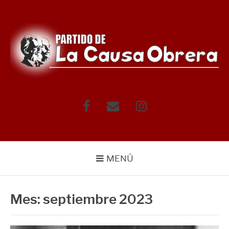
Saltar
al
contenido
Facebook
Correo
Instagram
electrónico
MENÚ
Mes:
septiembre 2023