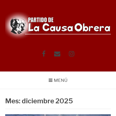
Saltar
al
contenido
Facebook
Correo
Instagram
electrónico
MENÚ
Mes:
diciembre 2025