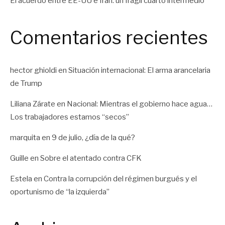
El acuerdo entre EE-UU e Irán: un frágil cuarto intermedio
Comentarios recientes
hector ghioldi
en
Situación internacional: El arma arancelaria
de Trump
Liliana Zárate
en
Nacional: Mientras el gobierno hace agua…
Los trabajadores estamos “secos”
marquita
en
9 de julio, ¿día de la qué?
Guille
en
Sobre el atentado contra CFK
Estela
en
Contra la corrupción del régimen burgués y el
oportunismo de “la izquierda”