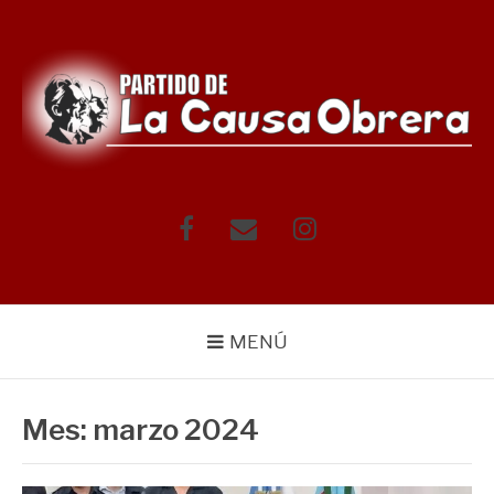
Saltar
al
contenido
Facebook
Correo
Instagram
electrónico
MENÚ
Mes:
marzo 2024