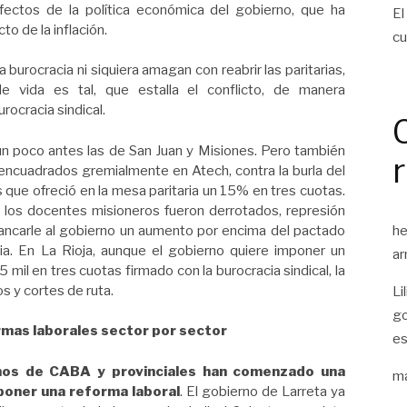
fectos de la política económica del gobierno, que ha
El
to de la inflación.
cu
 burocracia ni siquiera amagan con reabrir las paritarias,
de vida es tal, que estalla el conflicto, de manera
rocracia sindical.
un poco antes las de San Juan y Misiones. Pero también
encuadrados gremialmente en Atech, contra la burla del
que ofreció en la mesa paritaria un 15% en tres cuotas.
: los docentes misioneros fueron derrotados, represión
rancarle al gobierno un aumento por encima del pactado
he
ria. En La Rioja, aunque el gobierno quiere imponer un
ar
il en tres cuotas firmado con la burocracia sindical, la
s y cortes de ruta.
Li
go
rmas laborales sector por sector
es
nos de CABA y provinciales han comenzado una
ma
poner una reforma laboral
. El gobierno de Larreta ya