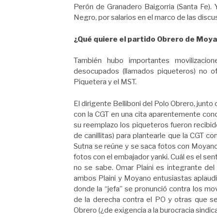
Perón de Granadero Baigorria (Santa Fe). 
Negro, por salarios en el marco de las discus
¿Qué quiere el partido Obrero de Moy
También hubo importantes movilizacion
desocupados (llamados piqueteros) no ofi
Piquetera y el MST.
El dirigente Belliboni del Polo Obrero, junto
con la CGT en una cita aparentemente conc
su reemplazo los piqueteros fueron recibido
de canillitas) para plantearle que la CGT 
Sutna se reúne y se saca fotos con Moyano,
fotos con el embajador yanki. Cuál es el sen
no se sabe. Omar Plaini es integrante del
ambos Plaini y Moyano entusiastas aplaudi
donde la “jefa” se pronunció contra los mo
de la derecha contra el PO y otras que se 
Obrero (¿de exigencia a la burocracia sindica