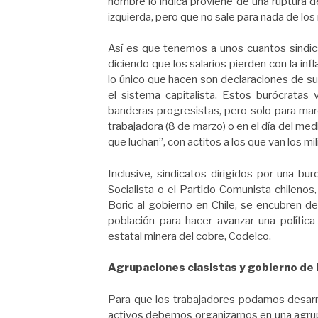
nombre lo indica proviene de una ruptura d
izquierda, pero que no sale para nada de lo
Así es que tenemos a unos cuantos sindicat
diciendo que los salarios pierden con la infl
lo único que hacen son declaraciones de su
el sistema capitalista. Estos burócratas
banderas progresistas, pero solo para marc
trabajadora (8 de marzo) o en el día del med
que luchan”, con actitos a los que van los mi
Inclusive, sindicatos dirigidos por una bu
Socialista o el Partido Comunista chilenos,
Boric al gobierno en Chile, se encubren de
población para hacer avanzar una política
estatal minera del cobre, Codelco.
Agrupaciones clasistas y gobierno de 
Para que los trabajadores podamos desarro
activos debemos organizarnos en una agrupa