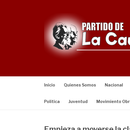
Saltar
al
contenido
Inicio
Quienes Somos
Nacional
Politica
Juventud
Movimiento Obr
Empieza a moverse la cl