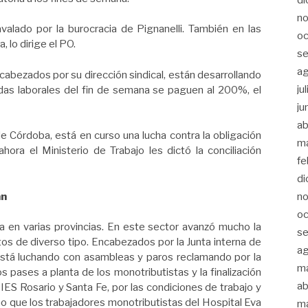
n
valado por la burocracia de Pignanelli. También en las
oc
, lo dirige el PO.
s
a
abezados por su dirección sindical, están desarrollando
ju
adas laborales del fin de semana se paguen al 200%, el
ju
ab
de Córdoba, está en curso una lucha contra la obligación
m
ora el Ministerio de Trabajo les dictó la conciliación
fe
di
an
n
oc
a en varias provincias. En este sector avanzó mucho la
s
atos de diverso tipo. Encabezados por la Junta interna de
a
está luchando con asambleas y paros reclamando por la
m
os pases a planta de los monotributistas y la finalización
ab
IES Rosario y Santa Fe, por las condiciones de trabajo y
mo que los trabajadores monotributistas del Hospital Eva
m