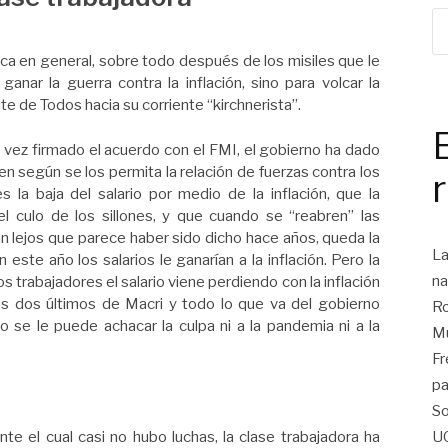
tica en general, sobre todo después de los misiles que le
anar la guerra contra la inflación, sino para volcar la
nte de Todos hacia su corriente “kirchnerista”.
a vez firmado el acuerdo con el FMI, el gobierno ha dado
n según se los permita la relación de fuerzas contra los
 la baja del salario por medio de la inflación, que la
el culo de los sillones, y que cuando se “reabren” las
tan lejos que parece haber sido dicho hace años, queda la
La
ste año los salarios le ganarían a la inflación. Pero la
na
os trabajadores el salario viene perdiendo con la inflación
s dos últimos de Macri y todo lo que va del gobierno
Ro
o se le puede achacar la culpa ni a la pandemia ni a la
Mu
Fr
pa
So
te el cual casi no hubo luchas, la clase trabajadora ha
U