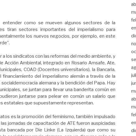
ab
m
fe
es entender como se mueven algunos sectores de la
en
 les tiran sectores importantes del imperialismo para
di
amentalmente los nuevos negocios, por ejemplo, en este
rde”.
no
oc
r a los sindicatos con las reformas del medio ambiente, y
se
e Acción Ambiental, integrado en Rosario Amsafe, Ate,
a
unicipales, COAD (Docentes universitarios), la Bancaria,
ju
l financiamiento del imperialismo alemán a través de la
a socialdemocracia alemana y la bendición del Papa. Hay
ju
nicipales, se juntan para llevar una banderita común en
m
udieron juntarse para pelear en común un salario que
ab
ores estatales que supuestamente representan.
m
fe
icatos es la promoción del feminismo, también impulsado
en
, las jornadas de capacitación de ATE fueron auspiciadas
ta bancada por Die Linke (La Izquierda) que como su
di