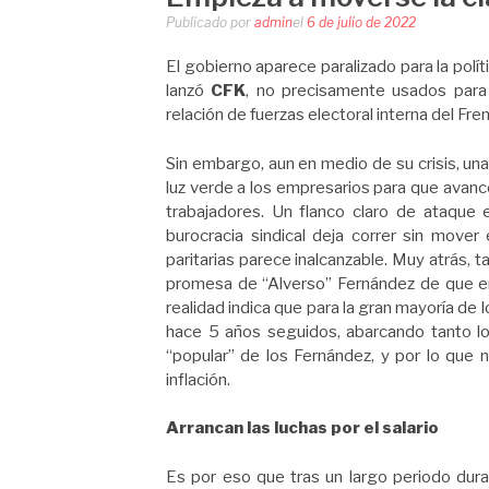
Publicado por
admin
el
6 de julio de 2022
El gobierno aparece paralizado para la polí
lanzó
CFK
, no precisamente usados para g
relación de fuerzas electoral interna del Fre
Sin embargo, aun en medio de su crisis, un
luz verde a los empresarios para que avance
trabajadores. Un flanco claro de ataque es
burocracia sindical deja correr sin mover 
paritarias parece inalcanzable. Muy atrás, 
promesa de “Alverso” Fernández de que en e
realidad indica que para la gran mayoría de l
hace 5 años seguidos, abarcando tanto lo
“popular” de los Fernández, y por lo que n
inflación.
Arrancan las luchas por el salario
Es por eso que tras un largo periodo duran