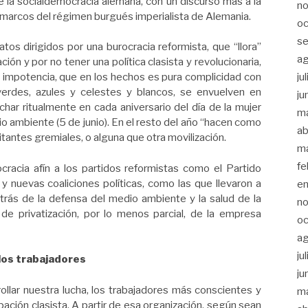
e la socialdemocracia alemana, con un discurso más a la
n
s marcos del régimen burgués imperialista de Alemania.
oc
s
os dirigidos por una burocracia reformista, que “llora”
a
ación y por no tener una política clasista y revolucionaria,
ju
 impotencia, que en los hechos es pura complicidad con
 verdes, azules y celestes y blancos, se envuelven en
ju
har ritualmente en cada aniversario del día de la mujer
m
io ambiente (5 de junio). En el resto del año “hacen como
ab
litantes gremiales, o alguna que otra movilización.
m
fe
rocracia afín a los partidos reformistas como el Partido
 y nuevas coaliciones políticas, como las que llevaron a
e
trás de la defensa del medio ambiente y la salud de la
n
 de privatización, por lo menos parcial, de la empresa
oc
a
ju
los trabajadores
ju
llar nuestra lucha, los trabajadores más conscientes y
m
ción clasista. A partir de esa organización, según sean