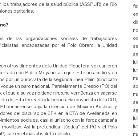
Y los trabajadores de la salud pública (ASSPUR) de Río
fe
iones paritarias.
e
di
ano?
n
oc
es de las organizaciones sociales de trabajadores
cialistas, encabezadas por el Polo Obrero, la Unidad
se
a
ju
 con otros dirigentes de la Unidad Piquetera, se reunieron
ju
ertada con Pablo Moyano, a la que este no acudió y en
m
s por un burócrata de la segunda línea Plaini (sindicato
convoque un paro nacional. Paralelamente Crespo (PO) del
ab
 el que a su vez no tiene ninguna vergüenza en sacarse
m
tido de esta forreada a la burocracia moyanista de la CGT,
se
 PJ bonaerense bajo la dirección de Máximo Kirchner y
a
dores del discurso de CFK en la CTA de Avellaneda, en
ju
vimientos sociales, casi al unísono con la feroz campaña
ju
movilizan. Así la pretendida “táctica” del PO y el Polo
l?) cae en el más absoluto ridículo.
m