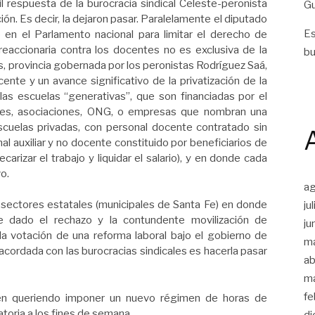
 respuesta de la burocracia sindical Celeste-peronista
Gu
ón. Es decir, la dejaron pasar. Paralelamente el diputado
Es
en el Parlamento nacional para limitar el derecho de
reaccionaria contra los docentes no es exclusiva de la
bu
s, provincia gobernada por los peronistas Rodríguez Saá,
ente y un avance significativo de la privatización de la
as escuelas “generativas”, que son financiadas por el
ones, asociaciones, ONG, o empresas que nombran una
scuelas privadas, con personal docente contratado sin
al auxiliar y no docente constituido por beneficiarios de
ecarizar el trabajo y liquidar el salario), y en donde cada
o.
a
sectores estatales (municipales de Santa Fe) en donde
ju
ue dado el rechazo y la contundente movilización de
ju
a votación de una reforma laboral bajo el gobierno de
m
s acordada con las burocracias sindicales es hacerla pasar
ab
m
fe
nen queriendo imponer un nuevo régimen de horas de
gatoria a los fines de semana.
di