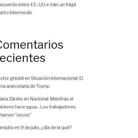
 acuerdo entre EE-UU e Irán: un frágil
arto intermedio
Comentarios
recientes
ctor ghioldi
en
Situación internacional: El
ma arancelaria de Trump
liana Zárate
en
Nacional: Mientras el
bierno hace agua…Los trabajadores
tamos “secos”
rquita
en
9 de julio, ¿día de la qué?