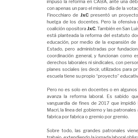
impuso la reforma en CABA, ante una débil
con apenas un paro el mismo día de la votaci
Finocchiaro de
JxC
presentó un proyecto 
huelga de los docentes. Pero la ofensiva 
coalición opositora
JxC
. También en San Lui
está planteada la reforma del estatuto doc
educación, por medio de la expansión de l
Estado, pero administradas por fundaci
coordinación general, y funcionan como e
derechos laborales ni sindicales, con person
planes sociales (es decir, utilizados para pr
escuela tiene su propio “proyecto” educativ
Pero no es solo en docentes o en algunos 
avanza la reforma laboral. Es sabido q
vanguardia de fines de 2017 que impidió l
Macri, la línea del gobierno y las patronale
fabrica por fabrica o gremio por gremio.
Sobre todo, las grandes patronales vie
trabajo, extendiendo la jornada laboral obli