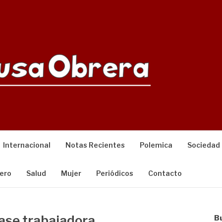
Internacional
Notas Recientes
Polemica
Sociedad
ero
Salud
Mujer
Periódicos
Contacto
ase trabajadora
B