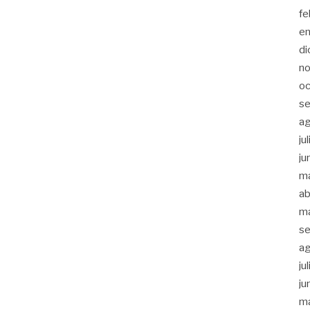
fe
e
di
n
oc
se
a
ju
ju
m
ab
m
se
a
ju
ju
m