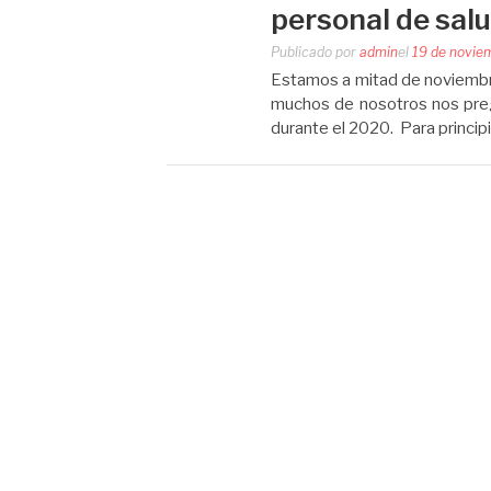
personal de sal
Publicado por
admin
el
19 de novie
Estamos a mitad de noviembre, 
muchos de nosotros nos pre
durante el 2020. Para princip
Navegación
de
entradas