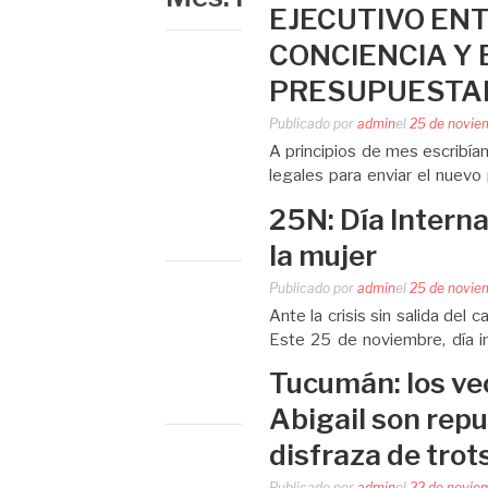
EJECUTIVO ENT
CONCIENCIA Y 
PRESUPUESTA
Publicado por
admin
el
25 de novie
A principios de mes escribía
legales para enviar el nuevo
(IVE) al Congreso. Desde el
25N: Día Interna
tema…
la mujer
Publicado por
admin
el
25 de novie
Ante la crisis sin salida del 
Este 25 de noviembre, día int
campañas y voceros oficiales,
Tucumán: los vec
en…
Abigail son repu
disfraza de trot
Publicado por
admin
el
22 de novie