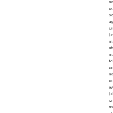
n
oc
s
a
ju
ju
m
ab
m
fe
e
n
oc
a
ju
ju
m