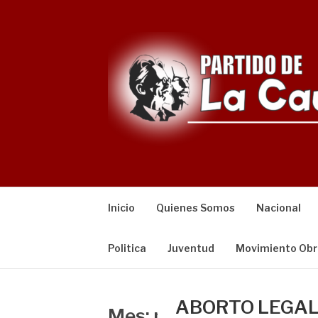
Saltar
al
contenido
Inicio
Quienes Somos
Nacional
Politica
Juventud
Movimiento Obr
ABORTO LEGAL
Mes:
noviembre 2020