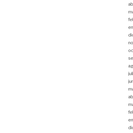
ab
m
fe
en
di
no
oc
se
a
ju
ju
m
ab
m
fe
en
di