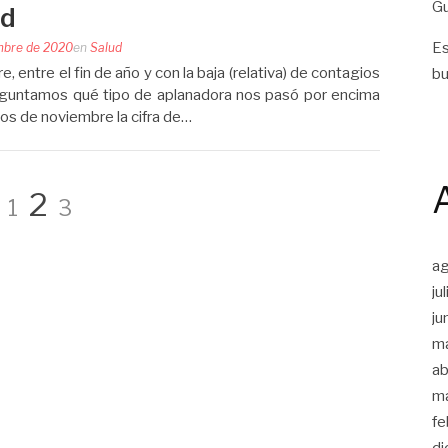
Gu
ud
Es
mbre de 2020
en
Salud
entre el fin de año y con la baja (relativa) de contagios
bu
guntamos qué tipo de aplanadora nos pasó por encima
ios de noviembre la cifra de…
Página
Página
Página
2
1
3
a
ju
ju
m
ab
m
fe
di