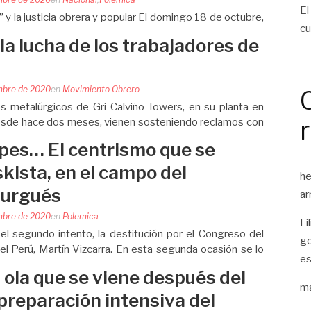
El
d” y la justicia obrera y popular El domingo 18 de octubre,
cu
 la madre, hubo en los barrios pobres del conurbano de la
 la lucha de los trabajadores de
antes femicidios, de dos…
mbre de 2020
en
Movimiento Obrero
 metalúrgicos de Gri-Calviño Towers, en su planta en
esde hace dos meses, vienen sosteniendo reclamos con
e octubre están ocupando el playón de estacionamiento
lpes… El centrismo que se
skista, en el campo del
he
burgués
ar
mbre de 2020
en
Polemica
Li
el segundo intento, la destitución por el Congreso del
go
l Perú, Martín Vizcarra. En esta segunda ocasión se lo
es
ón previos a su gestión presidencial. Vizcarra fue
 ola que se viene después del
ma
preparación intensiva del