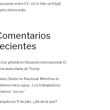
 acuerdo entre EE-UU e Irán: un frágil
arto intermedio
Comentarios
recientes
ctor ghioldi
en
Situación internacional: El
ma arancelaria de Trump
liana Zárate
en
Nacional: Mientras el
bierno hace agua…Los trabajadores
tamos “secos”
rquita
en
9 de julio, ¿día de la qué?