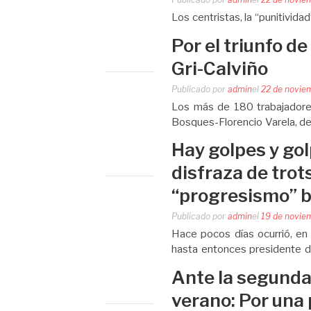
Los centristas, la “punitivida
cuando se festejaba el día de
Por el triunfo de
ciudad de Tucumán dos aberr
Gri-Calviño
Publicado por
admin
el
22 de novie
Los más de 180 trabajadores
Bosques-Florencio Varela, d
su patronal y desde el 20 d
Hay golpes y go
de la fábrica….
disfraza de trot
“progresismo” 
Publicado por
admin
el
19 de novie
Hace pocos días ocurrió, en 
hasta entonces presidente de
acusa de actos de corrupci
Ante la segunda
acusado…
verano: Por una 