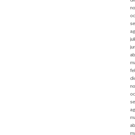
n
oc
s
a
ju
ju
ab
m
fe
di
n
oc
s
a
m
ab
m