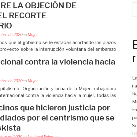
RE LA OBJECIÓN DE
EL RECORTE
RIO
mbre de 2020
en
Mujer
mos que al gobierno se le estaban acortando los plazos
 proyecto sobre la interrupción voluntaria del embarazo
 principio de su gestión, Alberto Fernández, paseó el
cional contra la violencia hacia
La
mbre de 2020
en
Mujer
na
capitalismo. Organización y lucha de la Mujer Trabajadora
Ro
ernacional contra la violencia hacia la mujer, todas las
Mu
 nacionales e internacionales, darán cuenta del “avance”
inos que hicieron justicia por
Fr
diados por el centrismo que se
pa
So
skista
U
mbre de 2020
en
Nacional
,
Polemica