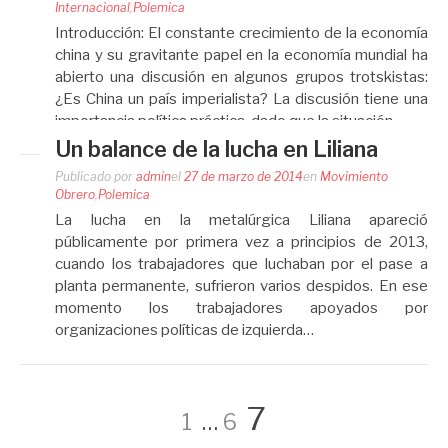
Internacional
,
Polemica
Introducción: El constante crecimiento de la economía
china y su gravitante papel en la economía mundial ha
abierto una discusión en algunos grupos trotskistas:
¿Es China un país imperialista? La discusión tiene una
importancia política práctica, dado que la situación…
Un balance de la lucha en Liliana
Publicado por
admin
el
27 de marzo de 2014
en
Movimiento
Obrero
,
Polemica
La lucha en la metalúrgica Liliana apareció
públicamente por primera vez a principios de 2013,
cuando los trabajadores que luchaban por el pase a
planta permanente, sufrieron varios despidos. En ese
momento los trabajadores apoyados por
organizaciones políticas de izquierda…
Navegación
Página
Página
Página
7
1
…
6