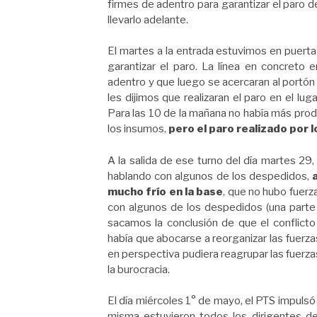
firmes de adentro para garantizar el paro de
llevarlo adelante.
El martes a la entrada estuvimos en puerta
garantizar el paro. La línea en concreto
adentro y que luego se acercaran al portón 
les dijimos que realizaran el paro en el lu
Para las 10 de la mañana no había más prod
los insumos,
pero el paro realizado por 
A la salida de ese turno del día martes 29,
hablando con algunos de los despedidos,
mucho frío en la base
, que no hubo fuerz
con algunos de los despedidos (una parte 
sacamos la conclusión de que el conflict
había que abocarse a reorganizar las fuerza
en perspectiva pudiera reagrupar las fuerzas
la burocracia.
El día miércoles 1° de mayo, el PTS impuls
misma estuvieron todos los dirigentes de