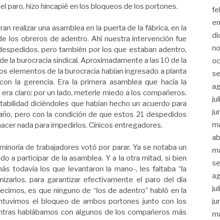
del paro, hizo hincapié en los bloqueos de los portones.
fe
e
an realizar una asamblea en la puerta de la fábrica, en la
di
e los obreros de adentro. Ahí nuestra intervención fue
n
despedidos, pero también por los que estaban adentro,
de la burocracia sindical. Aproximadamente a las 10 de la
oc
s elementos de la burocracia habían ingresado a planta
se
on la gerencia. Era la primera asamblea que hacía la
a
 era claro: por un lado, meterle miedo a los compañeros.
ju
estabilidad diciéndoles que habían hecho un acuerdo para
ju
año, pero con la condición de que estos 21 despedidos
m
 hacer nada para impedirlos. Cínicos entregadores.
ab
minoría de trabajadores votó por parar. Ya se notaba un
m
o a participar de la asamblea. Y a la otra mitad, si bien
se
 todavía los que levantaron la mano-, les faltaba “la
a
nizarlos, para garantizar efectivamente el paro del día
ju
ecimos, es que ninguno de “los de adentro” habló en la
ntuvimos el bloqueo de ambos portones junto con los
ju
entras hablábamos con algunos de los compañeros más
m