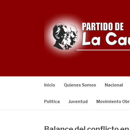
Saltar
al
contenido
Inicio
Quienes Somos
Nacional
Politica
Juventud
Movimiento Obr
Balance del conflicto en