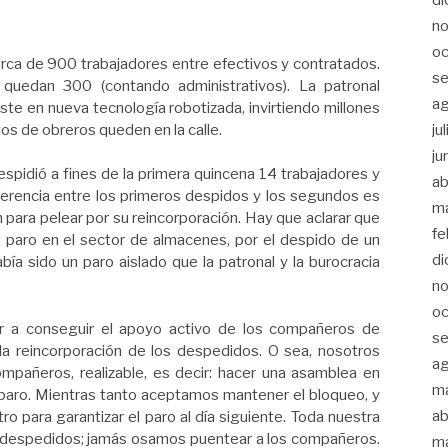
n
oc
cerca de 900 trabajadores entre efectivos y contratados.
s
quedan 300 (contando administrativos). La patronal
a
te en nueva tecnología robotizada, invirtiendo millones
os de obreros queden en la calle.
ju
ju
spidió a fines de la primera quincena 14 trabajadores y
ab
diferencia entre los primeros despidos y los segundos es
m
 para pelear por su reincorporación. Hay que aclarar que
fe
 paro en el sector de almacenes, por el despido de un
di
a sido un paro aislado que la patronal y la burocracia
n
oc
tar a conseguir el apoyo activo de los compañeros de
s
 la reincorporación de los despedidos. O sea, nosotros
a
mpañeros, realizable, es decir: hacer una asamblea en
m
n paro. Mientras tanto aceptamos mantener el bloqueo, y
ab
 para garantizar el paro al día siguiente. Toda nuestra
os despedidos; jamás osamos puentear a los compañeros.
m