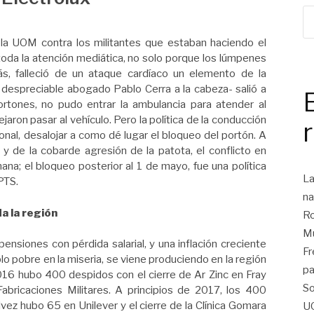
 la UOM contra los militantes que estaban haciendo el
ó toda la atención mediática, no solo porque los lúmpenes
s, falleció de un ataque cardíaco un elemento de la
 despreciable abogado Pablo Cerra a la cabeza- salió a
rtones, no pudo entrar la ambulancia para atender al
jaron pasar al vehículo. Pero la política de la conducción
ronal, desalojar a como dé lugar el bloqueo del portón. A
y de la cobarde agresión de la patota, el conflicto en
na; el bloqueo posterior al 1 de mayo, fue una política
La
 PTS.
na
da la región
Ro
Mu
siones con pérdida salarial, y una inflación creciente
Fr
o pobre en la miseria, se viene produciendo en la región
pa
016 hubo 400 despidos con el cierre de Ar Zinc en Fray
So
abricaciones Militares. A principios de 2017, los 400
vez hubo 65 en Unilever y el cierre de la Clínica Gomara
U