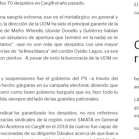
los 70 despidos en Cargill el año pasado.
El
cu
una sangría extrema, ese es el metalúrgico en general y
o, la dirección de la UOM ha sido el principal garante de la
erre de Mefro Wheells, (donde Donello y Gutiérrez habían
 un simulacro de apertura que terminó en la nada) se le
ntarios” -que no son más que despidos con una mayor
n las de “la línea blanca” del cordón Ovidio Lagos, ya sea
ron cientos. A pesar de esto la burocracia de la UOM no
 y suspensiones fue el gobierno del PS –a través del
he
han hecho gárgaras en su campaña electoral, diciendo que
ar
 pero como buen gobierno burgués que es, hizo todo lo
tabla, siempre del lado de las grandes patronales.
Li
go
ndical ha garantizado los despidos, no nos referimos
es
cracias sindicales de la región, como SMATA en General
 Aceitera en Cargill en el 2018 (la cual no fue capaz de
ma
bravuconadas de su dirigente Dávalos acerca de que iban a