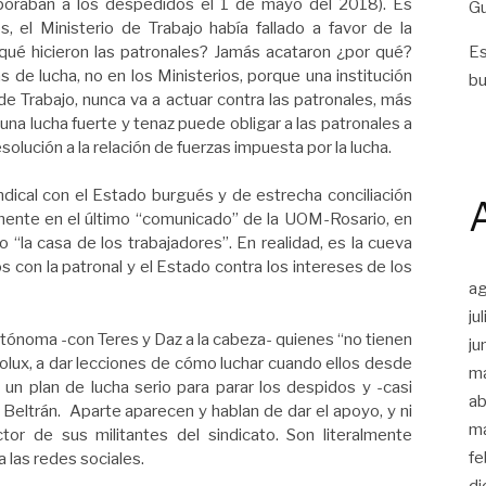
orporaban a los despedidos el 1 de mayo del 2018). Es
Gu
 el Ministerio de Trabajo había fallado a favor de la
qué hicieron las patronales? Jamás acataron ¿por qué?
Es
 de lucha, no en los Ministerios, porque una institución
bu
e Trabajo, nunca va a actuar contra las patronales, más
 una lucha fuerte y tenaz puede obligar a las patronales a
esolución a la relación de fuerzas impuesta por la lucha.
indical con el Estado burgués y de estrecha conciliación
amente en el último “comunicado” de la UOM-Rosario, en
o “la casa de los trabajadores”. En realidad, es la cueva
s con la patronal y el Estado contra los intereses de los
a
ju
utónoma -con Teres y Daz a la cabeza- quienes “no tienen
ju
trolux, a dar lecciones de cómo luchar cuando ellos desde
m
un plan de lucha serio para parar los despidos y -casi
ab
s Beltrán. Aparte aparecen y hablan de dar el apoyo, y ni
m
tor de sus militantes del sindicato. Son literalmente
fe
a las redes sociales.
di