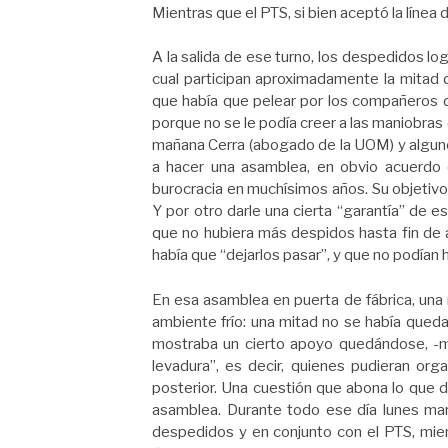
Mientras que el PTS, si bien aceptó la línea 
A la salida de ese turno, los despedidos logr
cual participan aproximadamente la mitad d
que había que pelear por los compañeros 
porque no se le podía creer a las maniobras 
mañana Cerra (abogado de la UOM) y alguno
a hacer una asamblea, en obvio acuerdo c
burocracia en muchísimos años. Su objetivo
Y por otro darle una cierta “garantía” de 
que no hubiera más despidos hasta fin de 
había que “dejarlos pasar”, y que no podían
En esa asamblea en puerta de fábrica, una 
ambiente frío: una mitad no se había quedad
mostraba un cierto apoyo quedándose, -más
levadura”, es decir, quienes pudieran orga
posterior. Una cuestión que abona lo que d
asamblea. Durante todo ese día lunes ma
despedidos y en conjunto con el PTS, mi