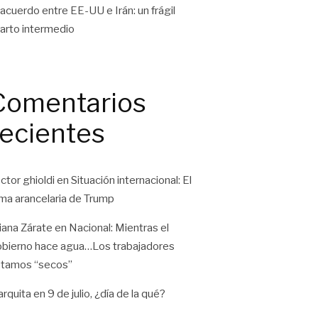
 acuerdo entre EE-UU e Irán: un frágil
arto intermedio
Comentarios
recientes
ctor ghioldi
en
Situación internacional: El
ma arancelaria de Trump
liana Zárate
en
Nacional: Mientras el
bierno hace agua…Los trabajadores
tamos “secos”
rquita
en
9 de julio, ¿día de la qué?