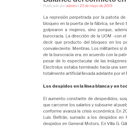
Publicado por
admin
el
23 de mayo de 2019
La represión perpetrada por la patota de
bloqueo en la puerta de la fábrica, se llev
golpearon a mujeres, sino porque, ademá
burocracia. La dirección de la UOM -con el
decir que producto del bloqueo en los po
convaleciente. Mentiras. Los militantes sí de
de la burocracia era, en acuerdo con la pat
pesar de lo espectacular de las imágenes 
Electrolux estaba terminado hacía una sema
totalmente artificial llevada adelante por el
Los despidos en la línea blanca y en to
El aumento constante de despedidos, suspen
que carcome los salarios y subsume al puebl
conforme avanza la crisis económica. En 2
Luis Beltrán, sumado a los despidos en F
despidos en General Motors. En Villa G. Gál