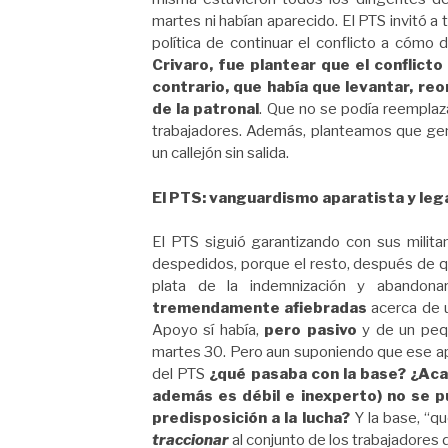
martes ni habían aparecido. El PTS invitó a
política de continuar el conflicto a cómo 
Crivaro, fue plantear que el conflict
contrario, que había que levantar, re
de la patronal
. Que no se podía reemplaza
trabajadores. Además, planteamos que gener
un callejón sin salida.
El PTS: vanguardismo aparatista y le
El PTS siguió garantizando con sus mili
despedidos, porque el resto, después de qu
plata de la indemnización y abandonar 
tremendamente afiebradas
acerca de u
Apoyo sí había,
pero pasivo
y de un pequ
martes 30. Pero aun suponiendo que ese apo
del PTS
¿qué pasaba con la base? ¿Aca
además es débil e inexperto) no se p
predisposición a la lucha?
Y la base, “qu
traccionar
al conjunto de los trabajadores d