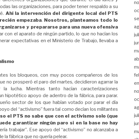
n
 todas las organizaciones, para poder tener respaldo a su
oc
dé.
Ahí la intervención del dirigente local del PTS
s
o recién empezaba
.
Nosotros, planteamos todo lo
a
organizarse y prepararse para una nueva ofensiva
r con el aparato de ningún partido, lo que no hacían los
ju
ar expectativas en el Ministerio de Trabajo, llevaba a
ju
m
ab
galismo
m
fe
tantes los bloqueos, con muy pocos compañeros de los
e no prosperó el paro del martes, decidieron agarrar la
e
la lucha. Mientras tanto hacían caracterizaciones
n
n hipotético apoyo de adentro de la fábrica, para parar.
oc
eño sector de los que habían votado por parar el día
a
yo del “activismo” fuera tal como decían los militantes
ju
so el PTS no sabe que con el activismo solo (que
uede garantizar ningún paro si en la base no hay
ju
ería trabajar”. Ese apoyo del “activismo” no alcanzaba a
m
e la fábrica que no quería pelear.