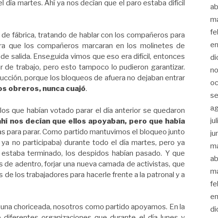
l día martes. Ahí ya nos decían que el paro estaba difícil
ab
m
fe
 de fábrica, tratando de hablar con los compañeros para
en
 era que los compañeros marcaran en los molinetes de
de salida. Enseguida vimos que eso era difícil, entonces
di
gar de trabajo, pero esto tampoco lo pudieron garantizar.
no
ucción, porque los bloqueos de afuera no dejaban entrar
oc
los obreros, nunca cuajó
.
se
a
 los que habían votado parar el día anterior se quedaron
ju
ahí nos decían que ellos apoyaban, pero que había
as para parar. Como partido mantuvimos el bloqueo junto
ju
ya no participaba) durante todo el día martes, pero ya
m
o estaba terminado, los despidos habían pasado. Y que
ab
s de adentro, forjar una nueva camada de activistas, que
m
 de los trabajadores para hacerle frente a la patronal y a
fe
en
ó una choriceada, nosotros como partido apoyamos. En la
di
 diferentes organizaciones que durante el día lunes y