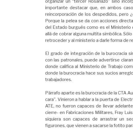
organizar un “tercer Rosariazo” sino inc
importante destacar que, en ambos casos,
reincorporación de los despedidos, pero ¿
Porque la pelea se da con acciones directas
del Estado burgués como es el Ministerio d
allá de cobrar alguna multita simbólica. Sólo
retroceder y al ministerio a darle forma de r
El grado de integración de la burocracia s
con las patronales, puede advertirse clar
donde califica al Ministerio de Trabajo com
donde la burocracia hace sus sucios arreglo
trabajadores.
Párrafo aparte es la burocracia de la CTA A
cara”. Vinieron a hablar a la puerta de Elec
ATE, no fueron capaces de llevar adelante 
cierre- en Fabricaciones Militares, Fray Lui
siquiera son capaces de arrastrar un sec
figurones, que vienen a sacarse la fotito par