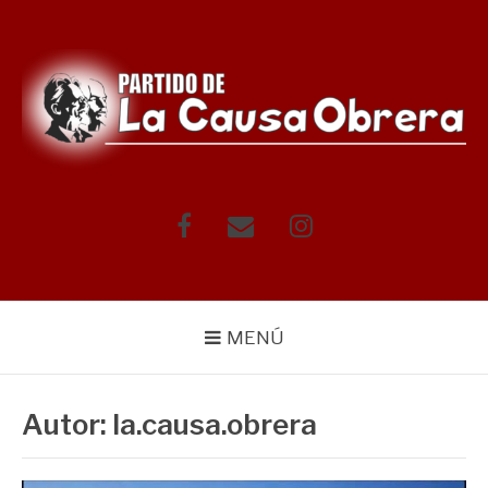
Saltar
al
contenido
Facebook
Correo
Instagram
electrónico
MENÚ
Autor:
la.causa.obrera