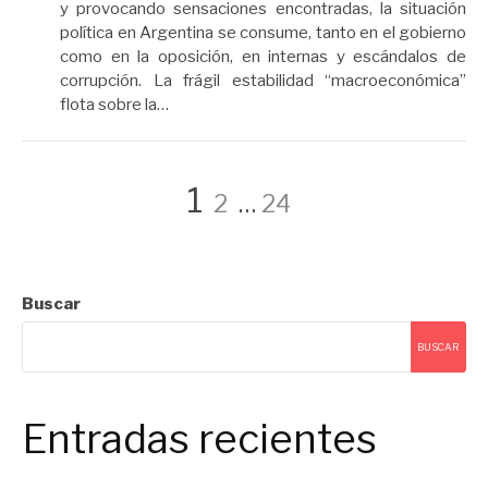
y provocando sensaciones encontradas, la situación
política en Argentina se consume, tanto en el gobierno
como en la oposición, en internas y escándalos de
corrupción. La frágil estabilidad “macroeconómica”
flota sobre la…
Navegación
Página
Página
Página
1
2
…
24
de
Buscar
entradas
BUSCAR
Entradas recientes