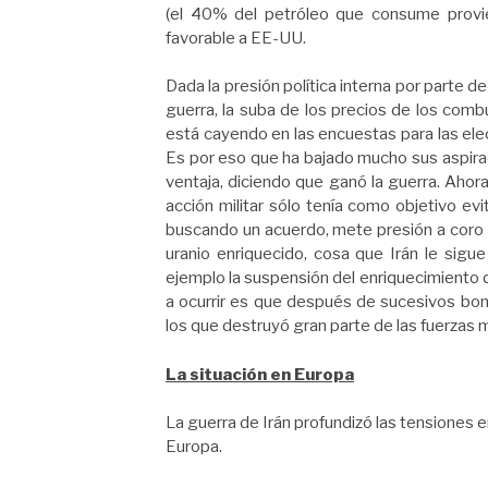
(el 40% del petróleo que consume provie
favorable a EE-UU.
Dada la presión política interna por parte d
guerra, la suba de los precios de los combu
está cayendo en las encuestas para las ele
Es por eso que ha bajado mucho sus aspirac
ventaja, diciendo que ganó la guerra. Ahor
acción militar sólo tenía como objetivo ev
buscando un acuerdo, mete presión a coro 
uranio enriquecido, cosa que Irán le sigu
ejemplo la suspensión del enriquecimiento 
a ocurrir es que después de sucesivos bo
los que destruyó gran parte de las fuerzas m
La situación en Europa
La guerra de Irán profundizó las tensiones e
Europa.