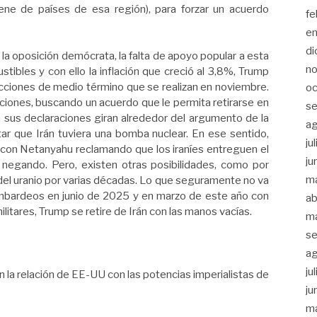
ne de países de esa región), para forzar un acuerdo
fe
e
di
e la oposición demócrata, la falta de apoyo popular a esta
n
stibles y con ello la inflación que creció al 3,8%, Trump
cciones de medio término que se realizan en noviembre.
oc
iones, buscando un acuerdo que le permita retirarse en
se
a sus declaraciones giran alrededor del argumento de la
a
itar que Irán tuviera una bomba nuclear. En ese sentido,
ju
con Netanyahu reclamando que los iraníes entreguen el
ju
e negando. Pero, existen otras posibilidades, como por
m
del uranio por varias décadas. Lo que seguramente no va
mbardeos en junio de 2025 y en marzo de este año con
ab
ilitares, Trump se retire de Irán con las manos vacías.
m
se
a
ju
n la relación de EE-UU con las potencias imperialistas de
ju
m