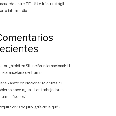
 acuerdo entre EE-UU e Irán: un frágil
arto intermedio
Comentarios
recientes
ctor ghioldi
en
Situación internacional: El
ma arancelaria de Trump
liana Zárate
en
Nacional: Mientras el
bierno hace agua…Los trabajadores
tamos “secos”
rquita
en
9 de julio, ¿día de la qué?