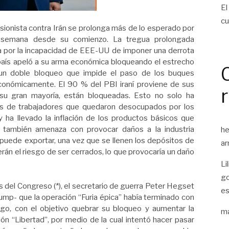
El
cu
o sionista contra Irán se prolonga más de lo esperado por
a semana desde su comienzo. La tregua prolongada
a por la incapacidad de EEE-UU de imponer una derrota
país apeló a su arma económica bloqueando el estrecho
un doble bloqueo que impide el paso de los buques
económicamente. El 90 % del PBI iraní proviene de sus
 su gran mayoría, están bloqueadas. Esto no solo ha
res de trabajadores que quedaron desocupados por los
ha llevado la inflación de los productos básicos que
 también amenaza con provocar daños a la industria
he
e puede exportar, una vez que se llenen los depósitos de
ar
rán el riesgo de ser cerrados, lo que provocaría un daño
Li
go
s del Congreso (*), el secretario de guerra Peter Hegset
es
rump- que la operación “Furia épica” había terminado con
rgo, con el objetivo quebrar su bloqueo y aumentar la
ma
ión “Libertad”, por medio de la cual intentó hacer pasar