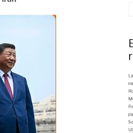
6
La
na
Ro
Mu
Fr
pa
So
U