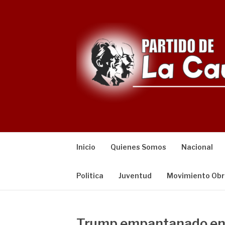
Saltar
al
contenido
Inicio
Quienes Somos
Nacional
Politica
Juventud
Movimiento Obr
Trump empantanado en 