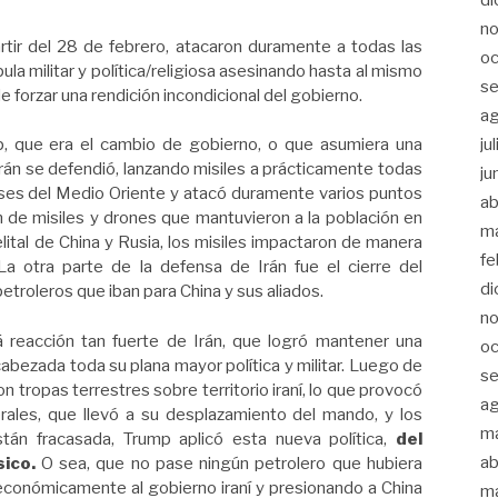
n
rtir del 28 de febrero, atacaron duramente a todas las
oc
la militar y política/religiosa asesinando hasta al mismo
s
de forzar una rendición incondicional del gobierno.
a
ju
, que era el cambio de gobierno, o que asumiera una
rán se defendió, lanzando misiles a prácticamente todas
ju
íses del Medio Oriente y atacó duramente varios puntos
ab
 de misiles y drones que mantuvieron a la población en
m
elital de China y Rusia, los misiles impactaron de manera
fe
a otra parte de la defensa de Irán fue el cierre del
di
etroleros que iban para China y sus aliados.
n
reacción tan fuerte de Irán, que logró mantener una
oc
abezada toda su plana mayor política y militar. Luego de
s
n tropas terrestres sobre territorio iraní, lo que provocó
a
erales, que llevó a su desplazamiento del mando, y los
m
stán fracasada, Trump aplicó esta nueva política,
del
ab
sico.
O sea, que no pase ningún petrolero que hubiera
económicamente al gobierno iraní y presionando a China
m