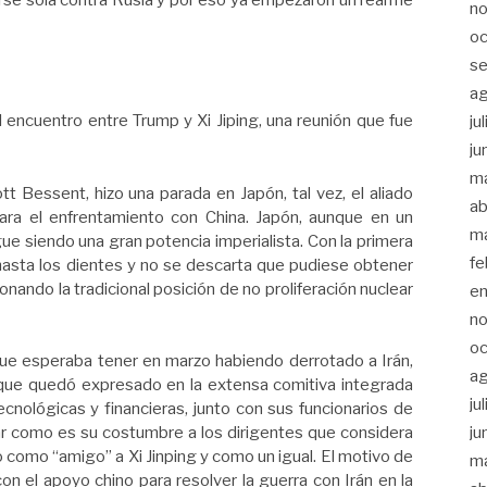
rse sola contra Rusia y por eso ya empezaron un rearme
n
oc
s
a
encuentro entre Trump y Xi Jiping, una reunión que fue
ju
ju
m
tt Bessent, hizo una parada en Japón, tal vez, el aliado
ab
ara el enfrentamiento con China. Japón, aunque en un
m
 siendo una gran potencia imperialista. Con la primera
fe
hasta los dientes y no se descarta que pudiese obtener
nando la tradicional posición de no proliferación nuclear
e
n
oc
 que esperaba tener en marzo habiendo derrotado a Irán,
a
 que quedó expresado en la extensa comitiva integrada
ju
cnológicas y financieras, junto con sus funcionarios de
ju
llar como es su costumbre a los dirigentes que considera
o como “amigo” a Xi Jinping y como un igual. El motivo de
m
on el apoyo chino para resolver la guerra con Irán en la