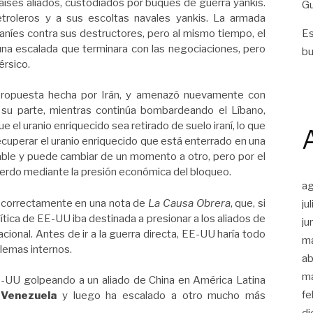
aíses aliados, custodiados por buques de guerra yankis.
Gu
troleros y a sus escoltas navales yankis. La armada
aníes contra sus destructores, pero al mismo tiempo, el
Es
a escalada que terminara con las negociaciones, pero
bu
érsico.
 propuesta hecha por Irán, y amenazó nuevamente con
su parte, mientras continúa bombardeando el Líbano,
ue el uranio enriquecido sea retirado de suelo iraní, lo que
 recuperar el uranio enriquecido que está enterrado en una
able y puede cambiar de un momento a otro, pero por el
rdo mediante la presión económica del bloqueo.
a
 correctamente en una nota de
La Causa Obrera
, que, si
ju
lítica de EE-UU iba destinada a presionar a los aliados de
ju
acional. Antes de ir a la guerra directa, EE-UU haría todo
m
oblemas internos.
ab
m
UU golpeando a un aliado de China en América Latina
fe
n
Venezuela
y luego ha escalado a otro mucho más
di