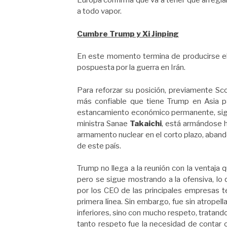
Europa confirma que va a tener que arregla
a todo vapor.
Cumbre Trump y Xi Jinping
En este momento termina de producirse el 
pospuesta por la guerra en Irán.
Para reforzar su posición, previamente Sco
más confiable que tiene Trump en Asia p
estancamiento económico permanente, sigue
ministra Sanae
Takaichi
, está armándose 
armamento nuclear en el corto plazo, abando
de este país.
Trump no llega a la reunión con la ventaja
pero se sigue mostrando a la ofensiva, lo
por los CEO de las principales empresas te
primera línea. Sin embargo, fue sin atrope
inferiores, sino con mucho respeto, tratand
tanto respeto fue la necesidad de contar c