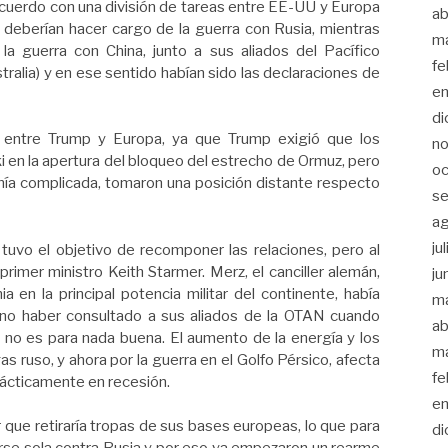
cuerdo con una división de tareas entre EE-UU y Europa
ab
deberían hacer cargo de la guerra con Rusia, mientras
m
a guerra con China, junto a sus aliados del Pacífico
fe
Australia) y en ese sentido habían sido las declaraciones de
en
di
is entre Trump y Europa, ya que Trump exigió que los
no
i en la apertura del bloqueo del estrecho de Ormuz, pero
oc
nía complicada, tomaron una posición distante respecto
se
a
ju
U tuvo el objetivo de recomponer las relaciones, pero al
primer ministro Keith Starmer. Merz, el canciller alemán,
ju
a en la principal potencia militar del continente, había
m
no haber consultado a sus aliados de la OTAN cuando
ab
ís no es para nada buena. El aumento de la energía y los
m
s ruso, y ahora por la guerra en el Golfo Pérsico, afecta
fe
rácticamente en recesión.
en
 que retiraría tropas de sus bases europeas, lo que para
di