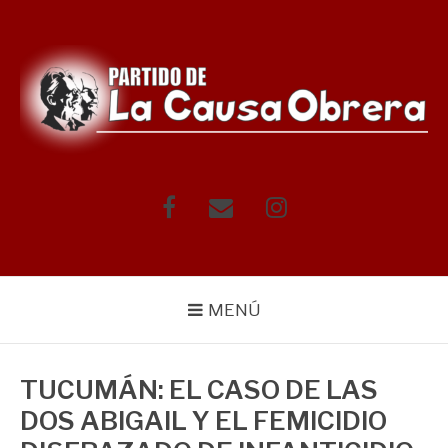
Saltar
al
contenido
Facebook
Correo
Instagram
electrónico
MENÚ
TUCUMÁN: EL CASO DE LAS
DOS ABIGAIL Y EL FEMICIDIO