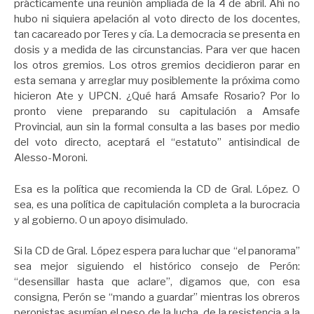
prácticamente una reunión ampliada de la 4 de abril. Ahí no
hubo ni siquiera apelación al voto directo de los docentes,
tan cacareado por Teres y cía. La democracia se presenta en
dosis y a medida de las circunstancias. Para ver que hacen
los otros gremios. Los otros gremios decidieron parar en
esta semana y arreglar muy posiblemente la próxima como
hicieron Ate y UPCN. ¿Qué hará Amsafe Rosario? Por lo
pronto viene preparando su capitulación a Amsafe
Provincial, aun sin la formal consulta a las bases por medio
del voto directo, aceptará el “estatuto” antisindical de
Alesso-Moroni.
Esa es la política que recomienda la CD de Gral. López. O
sea, es una política de capitulación completa a la burocracia
y al gobierno. O un apoyo disimulado.
Si la CD de Gral. López espera para luchar que “el panorama”
sea mejor siguiendo el histórico consejo de Perón:
“desensillar hasta que aclare”, digamos que, con esa
consigna, Perón se “mando a guardar” mientras los obreros
peronistas asumían el peso de la lucha, de la resistencia a la