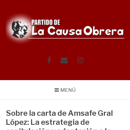
Saltar
al
contenido
Facebook
Correo
Instagram
electrónico
MENÚ
Sobre la carta de Amsafe Gral
López: La estrategia de