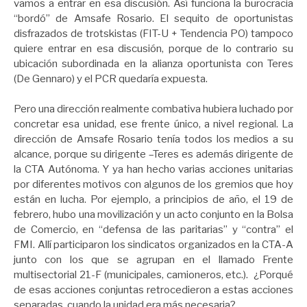
vamos a entrar en esa discusión. Así funciona la burocracia
“bordó” de Amsafe Rosario. El sequito de oportunistas
disfrazados de trotskistas (FIT-U + Tendencia PO) tampoco
quiere entrar en esa discusión, porque de lo contrario su
ubicación subordinada en la alianza oportunista con Teres
(De Gennaro) y el PCR quedaría expuesta.
Pero una dirección realmente combativa hubiera luchado por
concretar esa unidad, ese frente único, a nivel regional. La
dirección de Amsafe Rosario tenía todos los medios a su
alcance, porque su dirigente –Teres es además dirigente de
la CTA Autónoma. Y ya han hecho varias acciones unitarias
por diferentes motivos con algunos de los gremios que hoy
están en lucha. Por ejemplo, a principios de año, el 19 de
febrero, hubo una movilización y un acto conjunto en la Bolsa
de Comercio, en “defensa de las paritarias” y “contra” el
FMI. Allí participaron los sindicatos organizados en la CTA-A
junto con los que se agrupan en el llamado Frente
multisectorial 21-F (municipales, camioneros, etc.). ¿Porqué
de esas acciones conjuntas retrocedieron a estas acciones
separadas, cuando la unidad era más necesaria?