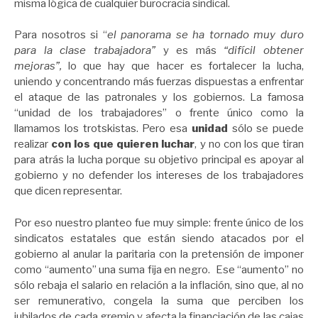
misma lógica de cualquier burocracia sindical.
Para nosotros si “
el panorama se ha tornado muy duro
para la clase trabajadora”
y es más
“difícil obtener
mejoras”,
lo que hay que hacer es fortalecer la lucha,
uniendo y concentrando más fuerzas dispuestas a enfrentar
el ataque de las patronales y los gobiernos. La famosa
“unidad de los trabajadores” o frente único como la
llamamos los trotskistas. Pero esa
unidad
sólo se puede
realizar
con los que quieren luchar
, y no con los que tiran
para atrás la lucha porque su objetivo principal es apoyar al
gobierno y no defender los intereses de los trabajadores
que dicen representar.
Por eso nuestro planteo fue muy simple: frente único de los
sindicatos estatales que están siendo atacados por el
gobierno al anular la paritaria con la pretensión de imponer
como “aumento” una suma fija en negro. Ese “aumento” no
sólo rebaja el salario en relación a la inflación, sino que, al no
ser remunerativo, congela la suma que perciben los
jubilados de cada gremio y afecta la financiación de las cajas