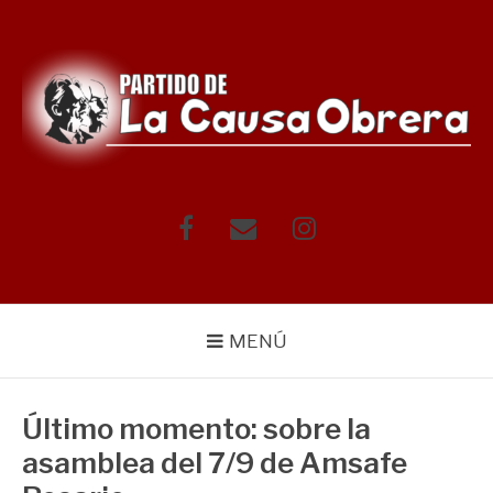
Saltar
al
contenido
Facebook
Correo
Instagram
electrónico
MENÚ
Último momento: sobre la
asamblea del 7/9 de Amsafe