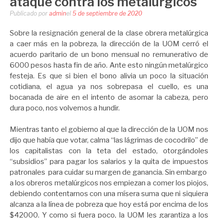
ataque contra los metalúrgicos
Publicado por
admin
el
5 de septiembre de 2020
Sobre la resignación general de la clase obrera metalúrgica
a caer más en la pobreza, la dirección de la UOM cerró el
acuerdo paritario de un bono mensual no remunerativo de
6000 pesos hasta fin de año. Ante esto ningún metalúrgico
festeja. Es que si bien el bono alivia un poco la situación
cotidiana, el agua ya nos sobrepasa el cuello, es una
bocanada de aire en el intento de asomar la cabeza, pero
dura poco, nos volvemos a hundir.
Mientras tanto el gobierno al que la dirección de la UOM nos
dijo que había que votar, calma “las lágrimas de cocodrilo” de
los capitalistas con la teta del estado, otorgándoles
“subsidios” para pagar los salarios y la quita de impuestos
patronales para cuidar su margen de ganancia. Sin embargo
a los obreros metalúrgicos nos empiezan a comer los piojos,
debiendo contentarnos con una mísera suma que ni siquiera
alcanza a la línea de pobreza que hoy está por encima de los
$42000. Y como si fuera poco, la UOM les garantiza a los