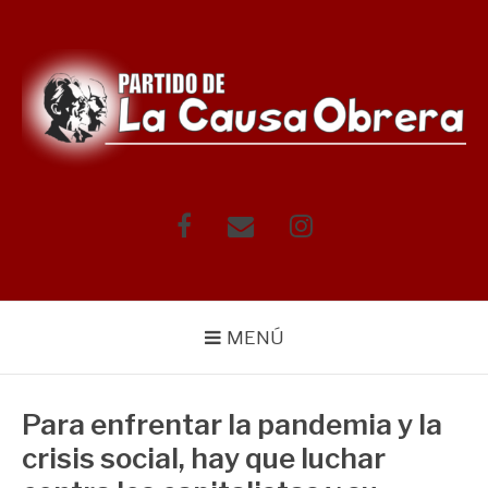
Saltar
al
contenido
Facebook
Correo
Instagram
electrónico
MENÚ
Para enfrentar la pandemia y la
crisis social, hay que luchar