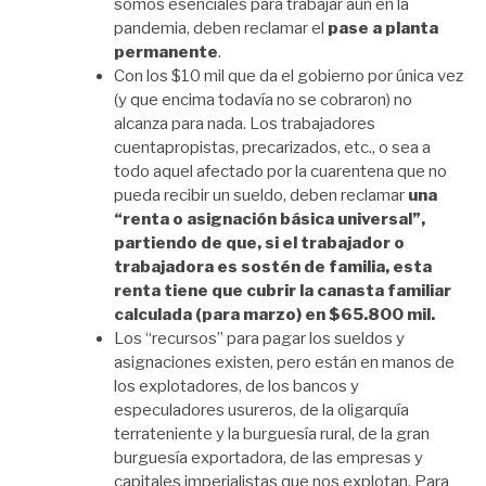
somos esenciales para trabajar aun en la
pandemia, deben reclamar el
pase a planta
permanente
.
Con los $10 mil que da el gobierno por única vez
(y que encima todavía no se cobraron) no
alcanza para nada. Los trabajadores
cuentapropistas, precarizados, etc., o sea a
todo aquel afectado por la cuarentena que no
pueda recibir un sueldo, deben reclamar
una
“renta o asignación básica universal”,
partiendo de que, si el trabajador o
trabajadora es sostén de familia, esta
renta tiene que cubrir la canasta familiar
calculada (para marzo) en $65.800 mil.
Los “recursos” para pagar los sueldos y
asignaciones existen, pero están en manos de
los explotadores, de los bancos y
especuladores usureros, de la oligarquía
terrateniente y la burguesía rural, de la gran
burguesía exportadora, de las empresas y
capitales imperialistas que nos explotan. Para