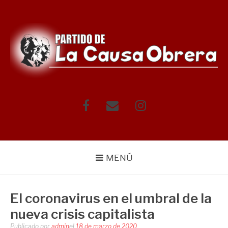
Saltar
al
contenido
Facebook
Correo
Instagram
electrónico
MENÚ
El coronavirus en el umbral de la
nueva crisis capitalista
Publicado por
admin
el
18 de marzo de 2020