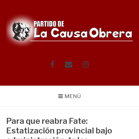
Saltar
al
contenido
Facebook
Correo
Instagram
electrónico
MENÚ
Para que reabra Fate:
Estatización provincial bajo