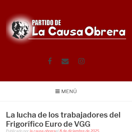
Saltar
al
contenido
Facebook
Correo
Instagram
electrónico
MENÚ
La lucha de los trabajadores del
Frigorífico Euro de VGG
Publicado por
la.causa.obrera
el
8 de diciembre de 2025