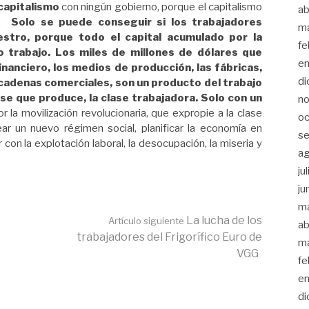
capitalismo
con ningún gobierno, porque el capitalismo
ab
ia.
Solo se puede conseguir si los trabajadores
m
tro, porque todo el capital acumulado por la
fe
 trabajo. Los miles de millones de dólares que
en
financiero, los medios de producción, las fábricas,
di
s cadenas comerciales, son un producto del trabajo
lase que produce, la clase trabajadora. Solo con un
no
 la movilización revolucionaria, que expropie a la clase
oc
ear un nuevo régimen social, planificar la economía en
se
 con la explotación laboral, la desocupación, la miseria y
a
ju
ju
m
La lucha de los
Artículo siguiente
ab
trabajadores del Frigorífico Euro de
m
VGG
fe
en
di