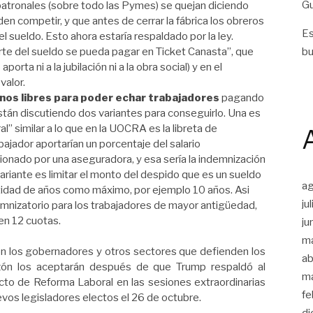
Gu
 patronales (sobre todo las Pymes) se quejan diciendo
den competir, y que antes de cerrar la fábrica los obreros
Es
l sueldo. Esto ahora estaría respaldado por la ley.
te del sueldo se pueda pagar en Ticket Canasta”, que
bu
orta ni a la jubilación ni a la obra social) y en el
valor.
nos libres para poder echar trabajadores
pagando
stán discutiendo dos variantes para conseguirlo. Una es
l” similar a lo que en la UOCRA es la libreta de
bajador aportarían un porcentaje del salario
onado por una aseguradora, y esa sería la indemnización
riante es limitar el monto del despido que es un sueldo
a
tidad de años como máximo, por ejemplo 10 años. Asi
ju
emnizatorio para los trabajadores de mayor antigüedad,
en 12 cuotas.
ju
m
n los gobernadores y otros sectores que defienden los
ab
azón los aceptarán después de que Trump respaldó al
m
cto de Reforma Laboral en las sesiones extraordinarias
fe
evos legisladores electos el 26 de octubre.
di