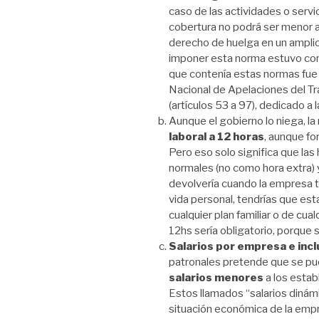
caso de las actividades o servi
cobertura no podrá ser menor al
derecho de huelga en un amplio 
imponer esta norma estuvo cont
que contenía estas normas fue
Nacional de Apelaciones del Tra
(artículos 53 a 97), dedicado a 
Aunque el gobierno lo niega, la
laboral a 12 horas
, aunque f
Pero eso solo significa que la
normales (no como hora extra) y
devolvería cuando la empresa t
vida personal, tendrías que est
cualquier plan familiar o de cua
12hs sería obligatorio, porque 
Salarios por empresa e inc
patronales pretende que se pu
salarios menores
a los estab
Estos llamados “salarios dinámi
situación económica de la empr