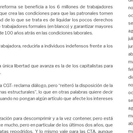
reforma se beneficia a los 6 millones de trabajadores
n
rque crea las condiciones para que las patronales tomen
oc
d de lo que se trata es de liquidar los pocos derechos
s
e trabajadores formales (en blanco) y garantizar mayores
a
de 100 años atrás en las condiciones laborales.
ju
rabajadora, reducirla a individuos indefensos frente a los
ju
ab
m
 única libertad que avanza es la de los capitalistas para
fe
.
di
n
CGT- reclama diálogo, pero “reiteró la disposición de la
mas estructurales”, lo que en otras palabras quiere decir
oc
cuando no pongan algún artículo que afecte los intereses
s
a
m
ación para descomprimir y a la vez contener, pero está
ab
ce mucho, pero en particular de los últimos dos años, que
m
tas repodridos. Y lo mismo vale para las CTA, aunque