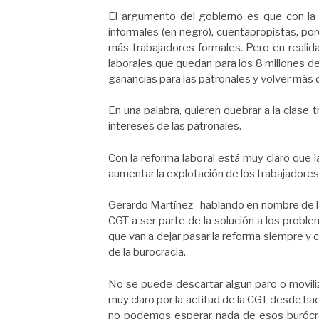
El argumento del gobierno es que con la 
informales (en negro), cuentapropistas, po
más trabajadores formales. Pero en realida
laborales que quedan para los 8 millones d
ganancias para las patronales y volver más 
En una palabra, quieren quebrar a la clase t
intereses de las patronales.
Con la reforma laboral está muy claro que la
aumentar la explotación de los trabajadores
Gerardo Martínez -hablando en nombre de la 
CGT a ser parte de la solución a los proble
que van a dejar pasar la reforma siempre y 
de la burocracia.
No se puede descartar algun paro o moviliz
muy claro por la actitud de la CGT desde ha
no podemos esperar nada de esos burócra