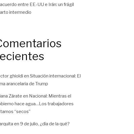
 acuerdo entre EE-UU e Irán: un frágil
arto intermedio
Comentarios
recientes
ctor ghioldi
en
Situación internacional: El
ma arancelaria de Trump
liana Zárate
en
Nacional: Mientras el
bierno hace agua…Los trabajadores
tamos “secos”
rquita
en
9 de julio, ¿día de la qué?