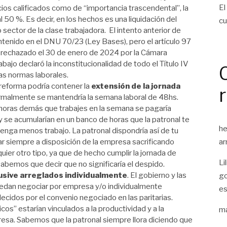
El
cios calificados como de “importancia trascendental”, la
 50 %. Es decir, en los hechos es una liquidación del
cu
sector de la clase trabajadora. El intento anterior de
enido en el DNU 70/23 (Ley Bases), pero el artículo 97
 rechazado el 30 de enero de 2024 por la Cámara
bajo declaró la inconstitucionalidad de todo el Título IV
las normas laborales.
 reforma podría contener la
extensión de la jornada
ormalmente se mantendría la semana laboral de 48hs.
s horas demás que trabajes en la semana se pagaría
 se acumularían en un banco de horas que la patronal te
he
enga menos trabajo. La patronal dispondría así de tu
ar siempre a disposición de la empresa sacrificando
ar
lquier otro tipo, ya que de hecho cumplir la jornada de
Li
sabemos que decir que no significaría el despido.
lusive arreglados individualmente
. El gobierno y las
go
edan negociar por empresa y/o individualmente
es
lecidos por el convenio negociado en las paritarias.
cos” estarían vinculados a la productividad y a la
ma
esa. Sabemos que la patronal siempre llora diciendo que