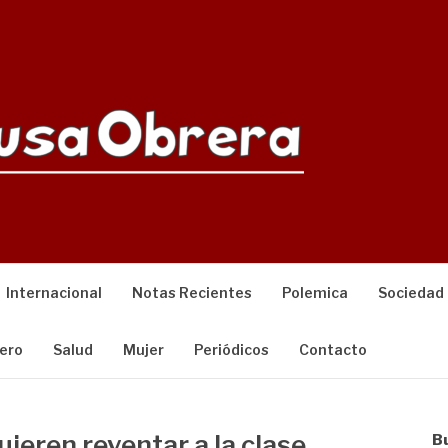
Internacional
Notas Recientes
Polemica
Sociedad
ero
Salud
Mujer
Periódicos
Contacto
uieren reventar a la clase
B