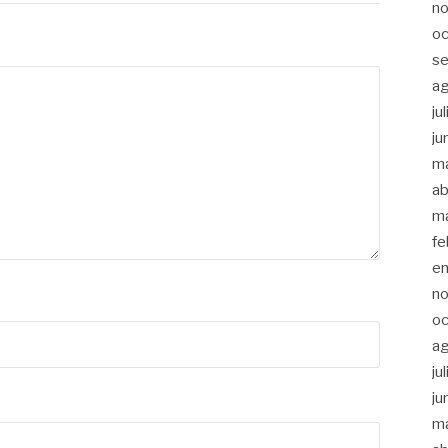
n
oc
s
a
ju
ju
m
ab
m
fe
e
n
oc
a
ju
ju
m