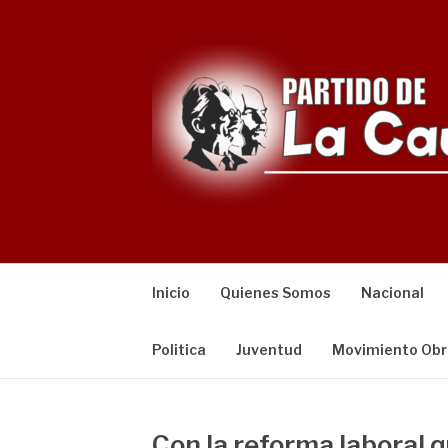
Saltar
al
contenido
Inicio
Quienes Somos
Nacional
Politica
Juventud
Movimiento Obr
Con la reforma laboral q