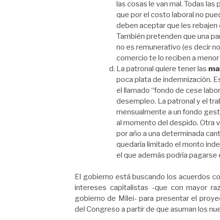
las cosas le van mal. Todas las
que por el costo laboral no pue
deben aceptar que les rebajen e
También pretenden que una par
no es remunerativo (es decir no ap
comercio te lo reciben a menor 
La patronal quiere tener las
ma
poca plata de indemnización. E
el llamado “fondo de cese labora
desempleo. La patronal y el tra
mensualmente a un fondo gesti
al momento del despido. Otra va
por año a una determinada can
quedaría limitado el monto ind
el que además podría pagarse 
El gobierno está buscando los acuerdos co
intereses capitalistas -que con mayor r
gobierno de Milei- para presentar el proye
del Congreso a partir de que asuman los nu