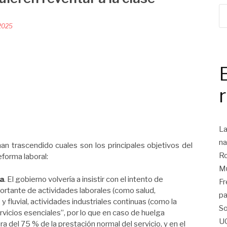
2025
La
na
han trascendido cuales son los principales objetivos del
Ro
eforma laboral:
Mu
ga
. El gobierno volvería a insistir con el intento de
Fr
ortante de actividades laborales (como salud,
pa
 fluvial, actividades industriales continuas (como la
So
servicios esenciales”, por lo que en caso de huelga
U
a del 75 % de la prestación normal del servicio, y en el