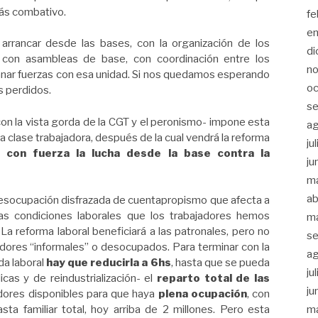
ás combativo.
fe
e
arrancar desde las bases, con la organización de los
di
con asambleas de base, con coordinación entre los
n
anar fuerzas con esa unidad. Si nos quedamos esperando
oc
s perdidos.
se
con la vista gorda de la CGT y el peronismo- impone esta
a
a clase trabajadora, después de la cual vendrá la reforma
ju
 con fuerza la lucha desde la base contra la
ju
m
ab
la desocupación disfrazada de cuentapropismo que afecta a
las condiciones laborales que los trabajadores hemos
m
La reforma laboral beneficiará a las patronales, pero no
se
jadores “informales” o desocupados. Para terminar con la
a
da laboral
hay que reducirla a 6hs
, hasta que se pueda
ju
cas y de reindustrialización- el
reparto total de las
ju
adores disponibles para que haya
plena ocupación
, con
m
ta familiar total, hoy arriba de 2 millones. Pero esta