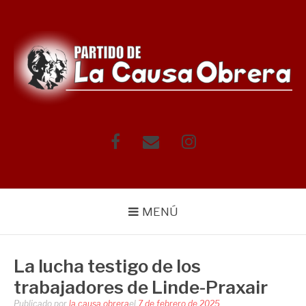
Saltar
al
contenido
Facebook
Correo
Instagram
electrónico
MENÚ
La lucha testigo de los
trabajadores de Linde-Praxair
Publicado por
la.causa.obrera
el
7 de febrero de 2025