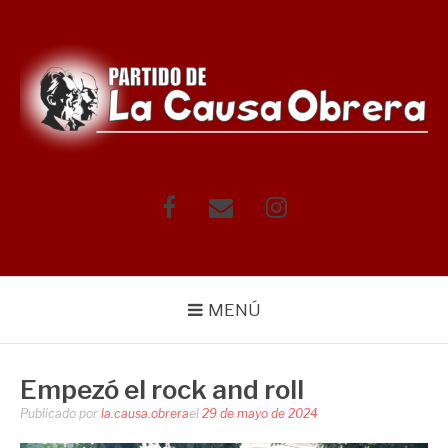
Saltar
al
contenido
Facebook
Correo
Instagram
electrónico
MENÚ
Empezó el rock and roll
Publicado por
la.causa.obrera
el
29 de mayo de 2024