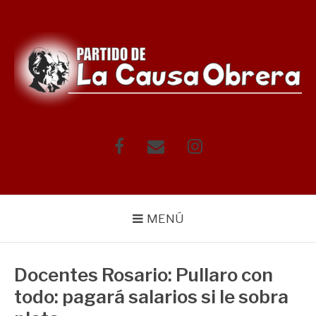
Saltar
al
contenido
Facebook
Correo
Instagram
electrónico
MENÚ
Docentes Rosario: Pullaro con
todo: pagará salarios si le sobra