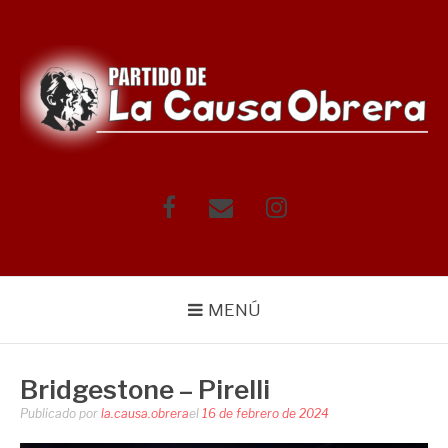
Saltar
al
contenido
Facebook
Correo
Instagram
electrónico
MENÚ
Bridgestone – Pirelli
Publicado por
la.causa.obrera
el
16 de febrero de 2024