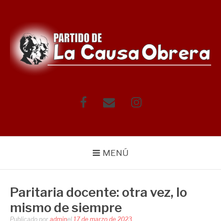
Saltar
al
contenido
Facebook
Correo
Instagram
electrónico
MENÚ
Paritaria docente: otra vez, lo
mismo de siempre
Publicado por
admin
el
17 de marzo de 2023