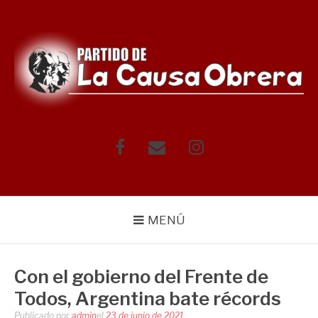
Saltar
al
contenido
Facebook
Correo
Instagram
electrónico
MENÚ
Con el gobierno del Frente de
Todos, Argentina bate récords
Publicado por
admin
el
23 de junio de 2021