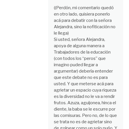
((Perdón, mi comentario quedó
en otro lado, quisiera ponerlo
acá para debatir con la señora
Alejandra, sino la nofiticación no
le llega)
Si usted, señora Alejandra,
apoya de alguna manera a
Trabajadores de la educación
(con todos los “peros” que
imagino puded llegar a
argumentar) debería entender
que este debate no es para
usted. Y que meterse acá para
agrietar un espacio cuya riqueza
es la diversidad no le va a rendir
frutos. Azuza, aguijonea, hinca el
diente, la baba se le escurre por
las comisuras. Pero no, de lo que
se trata no es de agrietar sino
de golpear como un solo puño. Y