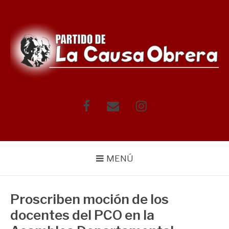
Saltar
al
contenido
Facebook
Correo
Instagram
electrónico
MENÚ
Proscriben moción de los
docentes del PCO en la