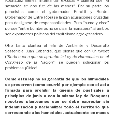
Rodríguez Signes, intenta dar excusas y plantea que
“la
situación se nos fue de las manos”.
Por su parte los
peronistas como el gobernador Perotti y Bordet
(gobernador de Entre Ríos) se lanzan acusaciones cruzadas
para desligarse de responsabilidades. Puro “humo y circo”
porque “entre bomberos no se pisan la manguera”, si ambos
son exponentes políticos del capitalismo agro-ganadero.
Otro tanto plantea el jefe de Ambiente y Desarrollo
Sostenible, Juan Cabandié, que piensa que con un tweet
(
“Sería bueno que se apruebe la Ley de Humedales en el
Congreso de la Nación”
)
se pueden solucionar los
problemas. ¡Cínico!
Como esta ley no es garantía de que los humedales
se preserven (como ocurrió por ejemplo con el acta
firmada para prohibir la quema de pastizales a
principios de junio o con la misma ley de Bosques)
n
osotros planteamos que se debe expropiar sin
indemnización y nacionalizar todo el territorio que
corresponde a los humedales, actualmente en manos