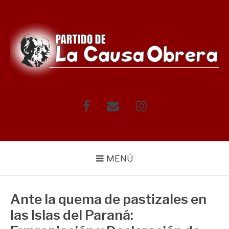
Saltar
al
contenido
Facebook
Correo
Instagram
electrónico
MENÚ
Ante la quema de pastizales en
las Islas del Paraná: