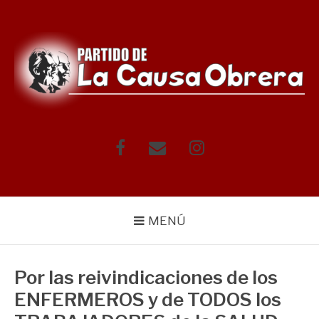
Saltar
al
contenido
Facebook
Correo
Instagram
electrónico
MENÚ
Por las reivindicaciones de los
ENFERMEROS y de TODOS los