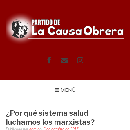
Saltar
al
contenido
Facebook
Correo
Instagram
electrónico
MENÚ
¿Por qué sistema salud
luchamos los marxistas?
Publicado por
admin
el
5 de octubre de 2017