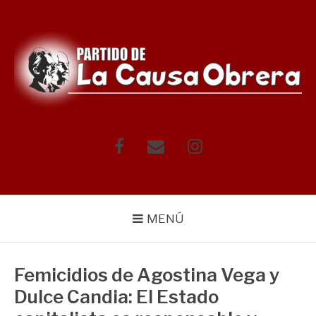
Saltar
al
contenido
Facebook
Correo
Instagram
electrónico
MENÚ
Femicidios de Agostina Vega y
Dulce Candia: El Estado