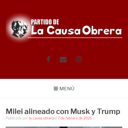
Saltar
al
contenido
Facebook
Correo
Instagram
electrónico
MENÚ
Milei alineado con Musk y Trump
Publicado por
la.causa.obrera
el
7 de febrero de 2025