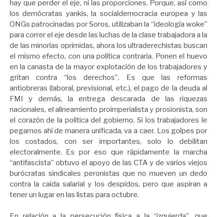
hay que perder el eje, ni las proporciones. Porque, así como
los demócratas yankis, la socialdemocracia europea y las
ONGs patrocinadas por Soros, utilizaban la “ideología woke”
para correr el eje desde las luchas de la clase trabajadora a la
de las minorías oprimidas, ahora los ultraderechistas buscan
el mismo efecto, con una política contraria. Ponen el huevo
en la canasta de la mayor explotación de los trabajadores y
gritan contra “los derechos”. Es que las reformas
antiobreras (laboral, previsional, etc.), el pago de la deuda al
FMI y demás, la entrega descarada de las riquezas
nacionales, el alineamiento proimperialista y prosionista, son
el corazón de la politica del gobierno. Si los trabajadores le
pegamos ahí de manera unificada, va a caer. Los golpes por
los costados, con ser importantes, solo lo debilitan
electoralmente. Es por eso que rápidamente la marcha
“antifascista” obtuvo el apoyo de las CTA y de varios viejos
burócratas sindicales peronistas que no mueven un dedo
contra la caída salarial y los despidos, pero que aspiran a
tener un lugar en las listas para octubre.
En relación a la persecución física a la “izquierda”, que