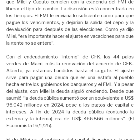
que Milei y Caputo cumplen con la exigencia del FMI de
liberar el tipo de cambio. La discusión está concentrada en
los tiempos. El FMI le enviaría lo suficiente como para que
pague los vencimientos, y dejarían la salida del cepo y la
devaluación para después de las elecciones. Como ya dijo
Milei, “era importante hacer el ajuste en vacaciones para que
la gente no se entere”.
Con el endeudamiento “interno” de CFK, los 44 palos
verdes de Macri, más la renovación del acuerdo de CFK-
Alberto, ya estamos hundidos hasta el cogote. El ajuste
sirve para pagar una deuda que es una estafa al pueblo
hecha entre los gobiernos los banqueros y el FMI. Y a pesar
del ajuste, con Milei la deuda siguió creciendo. Desde que
asumió “la deuda pública aumentó por un equivalente a US$
96.042 millones en 2024, pese a los pagos de capital e
intereses. A fin de 2024 la deuda pública (contando la
externa y la interna) era de US$ 466.866 millones”. (El
Economista 16/1/25).
El de Milei es el gobierno del capital financiero y la gran