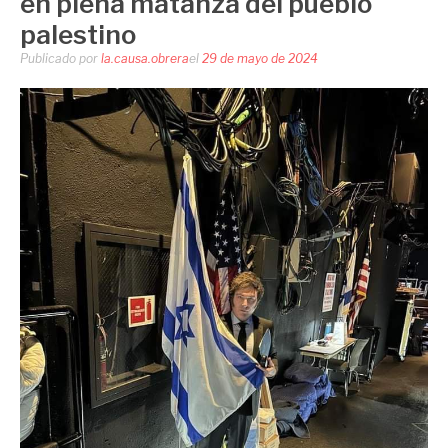
en plena matanza del pueblo
palestino
Publicado por
la.causa.obrera
el
29 de mayo de 2024