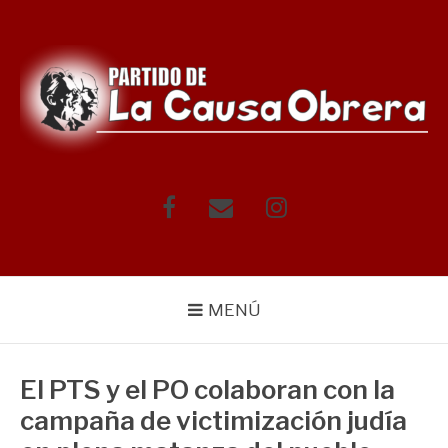
Saltar
al
contenido
Facebook
Correo
Instagram
electrónico
MENÚ
El PTS y el PO colaboran con la
campaña de victimización judía