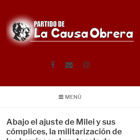
Saltar
al
contenido
Facebook
Correo
Instagram
electrónico
MENÚ
Abajo el ajuste de Milei y sus
cómplices, la militarización de