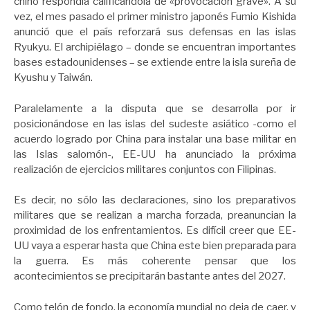
chino respondía calificándola de «provocación grave». A su
vez, el mes pasado el primer ministro japonés Fumio Kishida
anunció que el país reforzará sus defensas en las islas
Ryukyu. El archipiélago – donde se encuentran importantes
bases estadounidenses – se extiende entre la isla sureña de
Kyushu y Taiwán.
Paralelamente a la disputa que se desarrolla por ir
posicionándose en las islas del sudeste asiático -como el
acuerdo logrado por China para instalar una base militar en
las Islas salomón-, EE-UU ha anunciado la próxima
realización de ejercicios militares conjuntos con Filipinas.
Es decir, no sólo las declaraciones, sino los preparativos
militares que se realizan a marcha forzada, preanuncian la
proximidad de los enfrentamientos. Es difícil creer que EE-
UU vaya a esperar hasta que China este bien preparada para
la guerra. Es más coherente pensar que los
acontecimientos se precipitarán bastante antes del 2027.
Como telón de fondo, la economía mundial no deja de caer, y