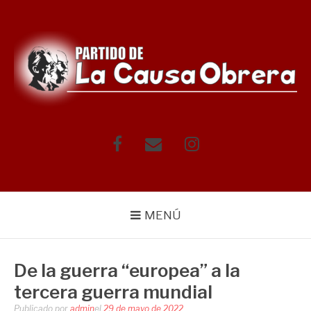
Saltar
al
contenido
Facebook
Correo
Instagram
electrónico
MENÚ
De la guerra “europea” a la
tercera guerra mundial
Publicado por
admin
el
29 de mayo de 2022