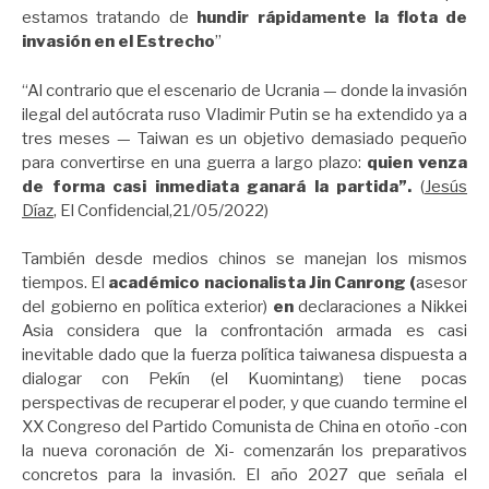
estamos tratando de
hundir rápidamente la flota de
invasión en el Estrecho
”
“Al contrario que el escenario de Ucrania — donde la invasión
ilegal del autócrata ruso Vladimir Putin se ha extendido ya a
tres meses — Taiwan es un objetivo demasiado pequeño
para convertirse en una guerra a largo plazo:
quien venza
de forma casi inmediata ganará la partida”.
(
Jesús
Díaz
, El Confidencial,21/05/2022)
También desde medios chinos se manejan los mismos
tiempos. El
académico nacionalista Jin Canrong (
asesor
del gobierno en política exterior)
en
declaraciones a Nikkei
Asia considera que la confrontación armada es casi
inevitable dado que la fuerza política taiwanesa dispuesta a
dialogar con Pekín (el Kuomintang) tiene pocas
perspectivas de recuperar el poder, y que cuando termine el
XX Congreso del Partido Comunista de China en otoño -con
la nueva coronación de Xi- comenzarán los preparativos
concretos para la invasión. El año 2027 que señala el