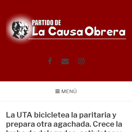
Saltar
al
contenido
Facebook
Correo
Instagram
electrónico
MENÚ
La UTA bicicletea la paritaria y
prepara otra agachada. Crece la