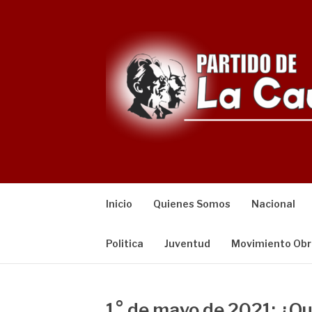
Saltar
al
contenido
Inicio
Quienes Somos
Nacional
Politica
Juventud
Movimiento Obr
1° de mayo de 2021: ¿Qu