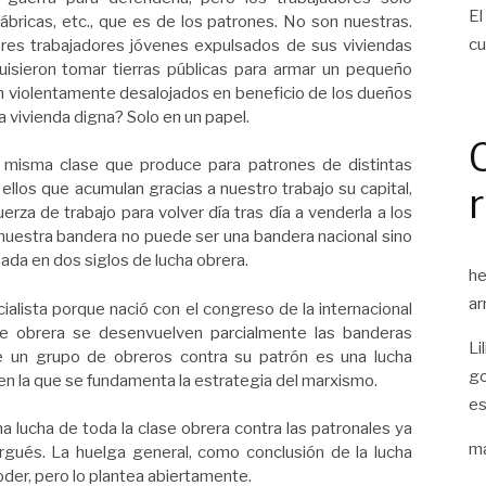
El
fábricas, etc., que es de los patrones. No son nuestras.
cu
es trabajadores jóvenes expulsados de sus viviendas
quisieron tomar tierras públicas para armar un pequeño
n violentamente desalojados en beneficio de los dueños
a vivienda digna? Solo en un papel.
 misma clase que produce para patrones de distintas
llos que acumulan gracias a nuestro trabajo su capital,
rza de trabajo para volver día tras día a venderla a los
nuestra bandera no puede ser una bandera nacional sino
mada en dos siglos de lucha obrera.
he
ar
ialista porque nació con el congreso de la internacional
ase obrera se desenvuelven parcialmente las banderas
Li
de un grupo de obreros contra su patrón es una lucha
go
 en la que se fundamenta la estrategia del marxismo.
es
a lucha de toda la clase obrera contra las patronales ya
ma
urgués. La huelga general, como conclusión de la lucha
der, pero lo plantea abiertamente.