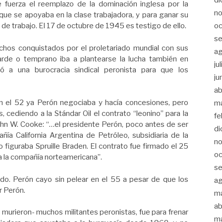
e fuerza el reemplazo de la dominación inglesa por la
n
ue se apoyaba en la clase trabajadora, y para ganar su
oc
de trabajo. El 17 de octubre de 1945 es testigo de ello.
s
chos conquistados por el proletariado mundial con sus
a
tarde o temprano iba a plantearse la lucha también en
ju
ió a una burocracia sindical peronista para que los
ju
ab
 el 52 ya Perón negociaba y hacía concesiones, pero
m
, cediendo a la Stándar Oil el contrato “leonino” para la
fe
John W. Cooke: “…el presidente Perón, poco antes de ser
di
ía California Argentina de Petróleo, subsidiaria de la
n
io figuraba Spruille Braden. El contrato fue firmado el 25
oc
a la compañía norteamericana”.
s
odo. Perón cayo sin pelear en el 55 a pesar de que los
a
r Perón.
m
ab
y murieron- muchos militantes peronistas, fue para frenar
m