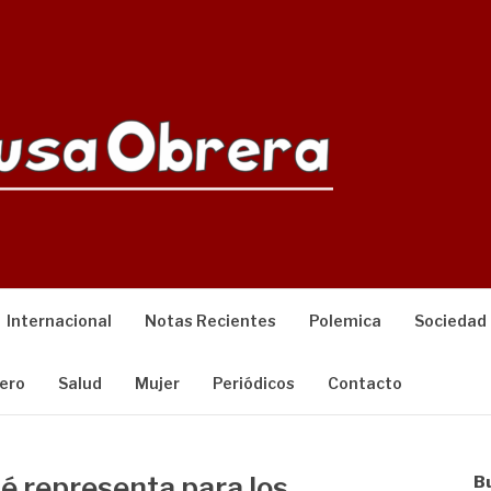
Internacional
Notas Recientes
Polemica
Sociedad
ero
Salud
Mujer
Periódicos
Contacto
é representa para los
B