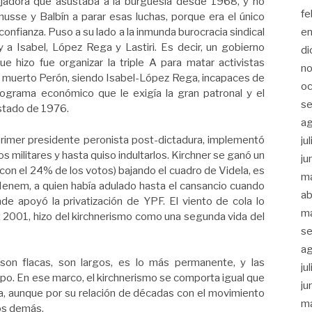
bajadora que asustaba a la burguesía desde 1968, y no
fe
usse y Balbín a parar esas luchas, porque era el único
e
confianza. Puso a su lado a la inmunda burocracia sindical
a Isabel, López Rega y Lastiri. Es decir, un gobierno
di
e hizo fue organizar la triple A para matar activistas
n
e muerto Perón, siendo Isabel-López Rega, incapaces de
oc
rograma económico que le exigía la gran patronal y el
se
estado de 1976.
a
primer presidente peronista post-dictadura, implementó
ju
s militares y hasta quiso indultarlos. Kirchner se ganó un
ju
(con el 24% de los votos) bajando el cuadro de Videla, es
m
enem, a quien había adulado hasta el cansancio cuando
ab
e apoyó la privatización de YPF. El viento de cola lo
m
 2001, hizo del kirchnerismo como una segunda vida del
se
a
on flacas, son largos, es lo más permanente, y las
ju
po. En ese marco, el kirchnerismo se comporta igual que
ju
ica, aunque por su relación de décadas con el movimiento
m
os demás.