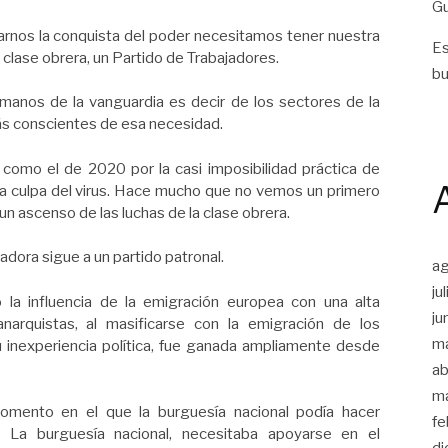
Gu
rnos la conquista del poder necesitamos tener nuestra
Es
la clase obrera, un Partido de Trabajadores.
bu
 manos de la vanguardia es decir de los sectores de la
más conscientes de esa necesidad.
como el de 2020 por la casi imposibilidad práctica de
da culpa del virus. Hace mucho que no vemos un primero
n ascenso de las luchas de la clase obrera.
adora sigue a un partido patronal.
a
ju
 la influencia de la emigración europea con una alta
ju
narquistas, al masificarse con la emigración de los
m
u inexperiencia política, fue ganada ampliamente desde
ab
m
mento en el que la burguesía nacional podía hacer
fe
. La burguesía nacional, necesitaba apoyarse en el
di