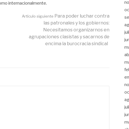
n
 como internacionalmente.
oc
Para poder luchar contra
Artículo siguiente
s
las patronales y los gobiernos:
a
Necesitamos organizarnos en
ju
agrupaciones clasistas y sacarnos de
ju
encima la burocracia sindical
m
ab
m
fe
e
n
oc
a
ju
ju
m