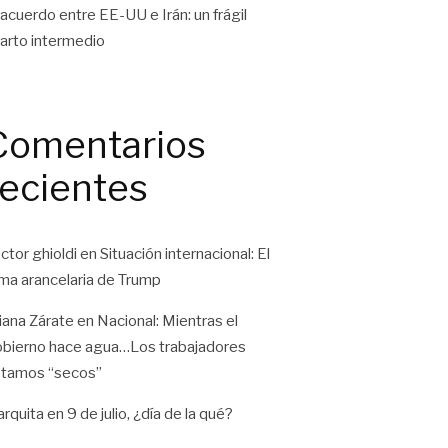
 acuerdo entre EE-UU e Irán: un frágil
arto intermedio
Comentarios
recientes
ctor ghioldi
en
Situación internacional: El
ma arancelaria de Trump
liana Zárate
en
Nacional: Mientras el
bierno hace agua…Los trabajadores
tamos “secos”
rquita
en
9 de julio, ¿día de la qué?