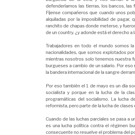
defenderíamos las tierras, los bancos, las 
Fíjense compañeros que cuando unos pobr
alquiladas por la imposibilidad de pagar, 
ranchito de chapas donde meterse, y fuero
de un country. ¿y adonde está el derecho a l
Trabajadores en todo el mundo somos la
nacionalidades, que somos explotados por e
mientras nosotros solo tenemos nuestra fue
burgueses a cambio de un salario. Por eso 
la bandera internacional de la sangre derra
Por eso también el 1 de mayo es un día soc
socialista y porque en la lucha de la cl
programáticas del socialismo. La lucha 
reformista, pero parte de la lucha de clases
Cuando de las luchas parciales se pasa a un
es una lucha política contra el régimen b
consecuente no resuelve el problema del po