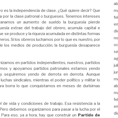
ab
yo es la independencia de clase. ¿Qué quiere decir? Que
m
a por la clase patronal o burgueses. Tenemos intereses
fe
 ganamos un aumento de sueldo la burguesía pierde
en
esía extrae del trabajo del obrero, acumula capital e
di
ue se produce y la riqueza acumulada en distintas formas
no
reros. Si los obreros luchamos por lo que es nuestro, por
oc
de los medios de producción, la burguesía desaparece
se
a
zarnos en partidos independientes, nuestros, partidos
ju
guimos y apoyamos partidos patronales estamos yendo
ju
 y seguiremos yendo de derrota en derrota. Aunque
m
chas sindicales, mientras el poder político y militar lo
ab
para borra lo que conquistamos en meses de durísimas
m
fe
de vida y condiciones de trabajo. Esa resistencia a la
en
 Pero debemos organizarnos para pasar a la lucha por el
di
 Para eso, ya a hora, hay que construir un
Partido de