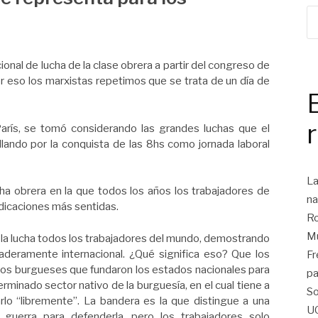
onal de lucha de la clase obrera a partir del congreso de
or eso los marxistas repetimos que se trata de un día de
arís, se tomó considerando las grandes luchas que el
lando por la conquista de las 8hs como jornada laboral
La
cha obrera en la que todos los años los trabajadores de
na
ndicaciones más sentidas.
Ro
Mu
 la lucha todos los trabajadores del mundo, demostrando
daderamente internacional. ¿Qué significa eso? Que los
Fr
 los burgueses que fundaron los estados nacionales para
pa
erminado sector nativo de la burguesía, en el cual tiene a
So
arlo “libremente”. La bandera es la que distingue a una
U
 guerra para defenderla, pero los trabajadores solo