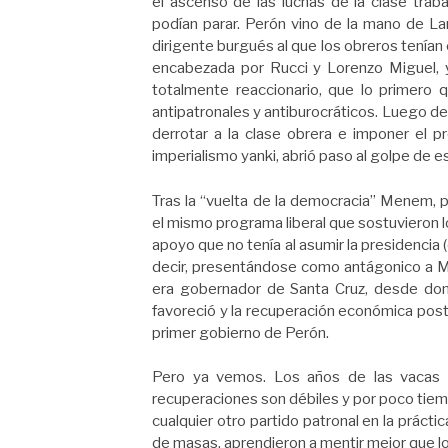
el ascenso de las luchas de la clase tra
podían parar. Perón vino de la mano de Lan
dirigente burgués al que los obreros tenían 
encabezada por Rucci y Lorenzo Miguel, y 
totalmente reaccionario, que lo primero qu
antipatronales y antiburocráticos. Luego d
derrotar a la clase obrera e imponer el p
imperialismo yanki, abrió paso al golpe de 
Tras la “vuelta de la democracia” Menem, 
el mismo programa liberal que sostuvieron lo
apoyo que no tenía al asumir la presidencia 
decir, presentándose como antágonico a M
era gobernador de Santa Cruz, desde dond
favoreció y la recuperación económica post
primer gobierno de Perón.
Pero ya vemos. Los años de las vacas s
recuperaciones son débiles y por poco tiem
cualquier otro partido patronal en la práct
de masas, aprendieron a mentir mejor que l