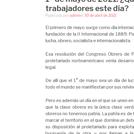
trabajadores este día?
Publicado por
admin
el
30 de abril de 2021
El primero de mayo surge como día internaci
fundación de la II Internacional de 1889. P
lucha, obrero, socialista e internacionalista.
Esa resolución del Congreso Obrero de P
proletariado norteamericano venía desarrol
legal.
De allí que el 1° de mayo sea un día de lu
todo el mundo se manifiestan por sus reivi
Pero es además un día en el que se unen en
que la clase obrera es la única clase ver
obreros no tenemos patria. La patria es de
marcar el territorio en el que domina un det
su disposición al proletariado para explot
burguesía de la otra, y nos llaman a la