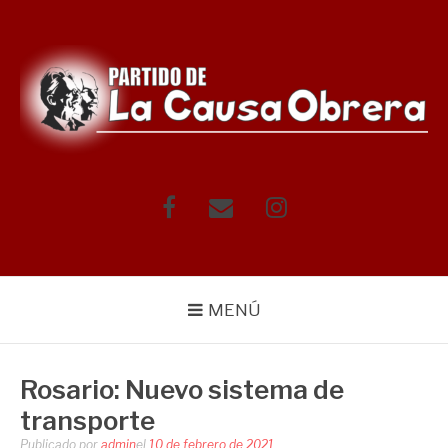
Saltar
al
contenido
Facebook
Correo
Instagram
electrónico
MENÚ
Rosario: Nuevo sistema de
transporte
Publicado por
admin
el
10 de febrero de 2021