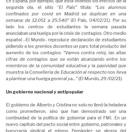
En España, por ejemplo, que está viviendo los efectos de la
segunda ola, el sitio “
El País”
titula:
“Los alumnos
confinados por covid en Madrid se duplican en una
semana: de 12.051 a 25.540”
(El País, 04/02/21). Por su
lado los centros de estudiantes la semana pasada
anunciaban una huelga por la crisis de contagios. Otro medio
español –El Mundo- reproduce declaración de estudiantes
pidiendo a los gremios docentes un paro total producto del
aumento de los contagios:
“Vamos contra reloj, las altas
cifras de contagios que se están alcanzando entre los
miembros de la comunidad educativa y la pasividad que
muestra la Conselleria de Educación al respecto nos lleva
a plantear una huelga general ya…” (El Mundo, 29 /02/21).
Un gobierno nacional y antipopular
El gobierno de Alberto y Cristina no solo no llenó la heladera
como prometieron, sino que han demostrado ser una
continuidad de la política de gobernar para el FMI. En un
nuevo capítulo del pacto social entre gobierno, patronales y
burocracia sindical el mismo Fernández se alegra del