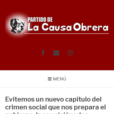
Saltar
al
contenido
Facebook
Correo
Instagram
electrónico
MENÚ
Evitemos un nuevo capítulo del
crimen social que nos prepara el