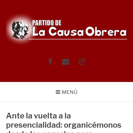
Saltar
al
contenido
Facebook
Correo
Instagram
electrónico
MENÚ
Ante la vuelta a la
presencialidad: organicémonos