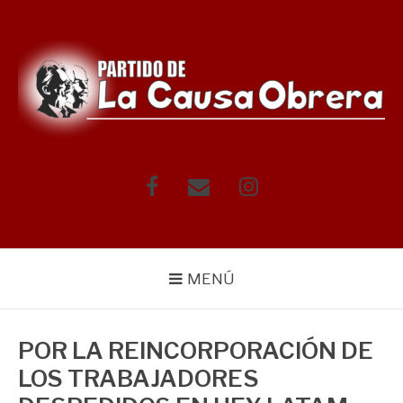
Saltar
al
contenido
Facebook
Correo
Instagram
electrónico
MENÚ
POR LA REINCORPORACIÓN DE
LOS TRABAJADORES