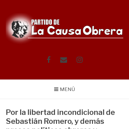
Saltar
al
contenido
Facebook
Correo
Instagram
electrónico
MENÚ
Por la libertad incondicional de
Sebastián Romero, y demás